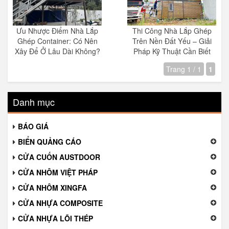
Ưu Nhược Điểm Nhà Lắp
Thi Công Nhà Lắp Ghép
Ghép Container: Có Nên
Trên Nền Đất Yếu – Giải
Xây Để Ở Lâu Dài Không?
Pháp Kỹ Thuật Cần Biết
Trang 1 / 1
1
Danh mục
BÁO GIÁ
BIỂN QUẢNG CÁO
CỬA CUỐN AUSTDOOR
CỬA NHÔM VIỆT PHÁP
CỬA NHÔM XINGFA
CỬA NHỰA COMPOSITE
CỬA NHỰA LÕI THÉP