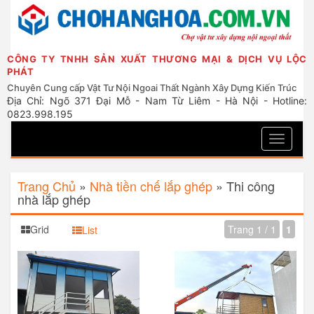
CÔNG TY TNHH SẢN XUẤT THƯƠNG MẠI & DỊCH VỤ LỘC
PHÁT
Chuyên Cung cấp Vật Tư Nội Ngoai Thất Ngành Xây Dựng Kiến Trúc
Địa Chỉ: Ngõ 371 Đại Mỗ - Nam Từ Liêm - Hà Nội - Hotline:
0823.998.195
Toggle
navigati
Trang Chủ
»
Nhà tiền chế lắp ghép
»
Thi công
nhà lắp ghép
Grid
Trang 1 / 1
1
List