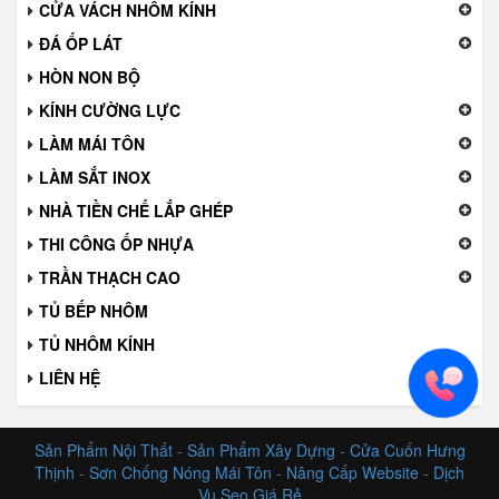
CỬA VÁCH NHÔM KÍNH
ĐÁ ỐP LÁT
HÒN NON BỘ
KÍNH CƯỜNG LỰC
LÀM MÁI TÔN
LÀM SẮT INOX
NHÀ TIỀN CHẾ LẮP GHÉP
THI CÔNG ỐP NHỰA
TRẦN THẠCH CAO
TỦ BẾP NHÔM
TỦ NHÔM KÍNH
LIÊN HỆ
Sản Phẩm Nội Thất
-
Sản Phẩm Xây Dựng
-
Cửa Cuốn Hưng
Thịnh
-
Sơn Chống Nóng Mái Tôn
-
Nâng Cấp Website
-
Dịch
Vụ Seo Giá Rẻ