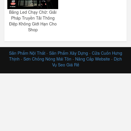
Bảng Led Chạy Chữ: Giải
Pháp Truyền Tải Thông
Điệp Không Giới Hạn Cho
Shop
Sản Phẩm Nội Thất
-
Sản Phẩm Xây Dựng
-
Cửa Cuốn Hưng
Thịnh
-
Sơn Chống Nóng Mái Tôn
-
Nâng Cấp Website
-
Dịch
Vụ Seo Giá Rẻ