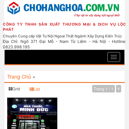
CÔNG TY TNHH SẢN XUẤT THƯƠNG MẠI & DỊCH VỤ LỘC
PHÁT
Chuyên Cung cấp Vật Tư Nội Ngoai Thất Ngành Xây Dựng Kiến Trúc
Địa Chỉ: Ngõ 371 Đại Mỗ - Nam Từ Liêm - Hà Nội - Hotline:
0823.998.195
Toggle
navigati
Trang Chủ
»
Grid
Trang 1 / 1
1
List