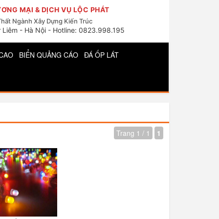
ƠNG MẠI & DỊCH VỤ LỘC PHÁT
Thất Ngành Xây Dựng Kiến Trúc
 Liêm - Hà Nội - Hotline: 0823.998.195
CAO
BIỂN QUẢNG CÁO
ĐÁ ỐP LÁT
Trang 1 / 1
1