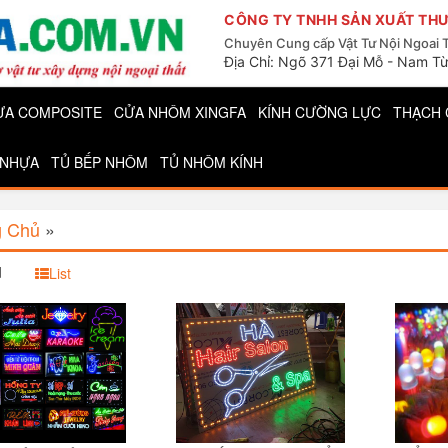
CÔNG TY TNHH SẢN XUẤT THƯ
Chuyên Cung cấp Vật Tư Nội Ngoai 
Địa Chỉ: Ngõ 371 Đại Mỗ - Nam Từ
ỰA COMPOSITE
CỬA NHÔM XINGFA
KÍNH CƯỜNG LỰC
THẠCH 
 NHỰA
TỦ BẾP NHÔM
TỦ NHÔM KÍNH
g Chủ
»
d
List