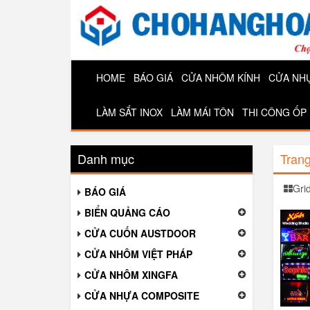
HOME
BÁO GIÁ
CỬA NHÔM KÍNH
CỬA NH
LÀM SẮT INOX
LÀM MÁI TÔN
THI CÔNG ỐP
Danh mục
Tran
Gri
BÁO GIÁ
BIỂN QUẢNG CÁO
CỬA CUỐN AUSTDOOR
CỬA NHÔM VIỆT PHÁP
CỬA NHÔM XINGFA
CỬA NHỰA COMPOSITE