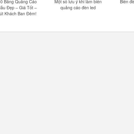
0 Bảng Quảng Cáo
Một số lưu ý khi làm biển
Biển đ
ẫu Đẹp – Giá Tốt –
quảng cáo đèn led
út Khách Ban Đêm!