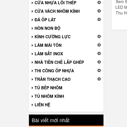
Xem 5
CỬA NHỰA LÕI THÉP
LED M
CỬA VÁCH NHÔM KÍNH
Thu H
ĐÁ ỐP LÁT
HÒN NON BỘ
KÍNH CƯỜNG LỰC
LÀM MÁI TÔN
LÀM SẮT INOX
NHÀ TIỀN CHẾ LẮP GHÉP
THI CÔNG ỐP NHỰA
TRẦN THẠCH CAO
TỦ BẾP NHÔM
TỦ NHÔM KÍNH
LIÊN HỆ
Bài viết mới nhất