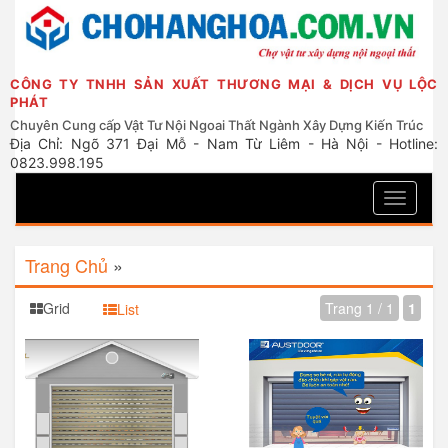
CÔNG TY TNHH SẢN XUẤT THƯƠNG MẠI & DỊCH VỤ LỘC
PHÁT
Chuyên Cung cấp Vật Tư Nội Ngoai Thất Ngành Xây Dựng Kiến Trúc
Địa Chỉ: Ngõ 371 Đại Mỗ - Nam Từ Liêm - Hà Nội - Hotline:
0823.998.195
Toggle
navigati
Trang Chủ
»
Grid
Trang 1 / 1
1
List