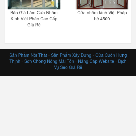
Báo Giá Làm Cửa Nhôm
Cửa nhôm kính Việt Pháp
Kính Việt Pháp Cao Cấp
hệ 4500
Giá Rẻ
Sản Phẩm Nội Thất
-
Sản Phẩm Xây Dựng
-
Cửa Cuốn Hưng
Thịnh
-
Sơn Chống Nóng Mái Tôn
-
Nâng Cấp Website
-
Dịch
Vụ Seo Giá Rẻ