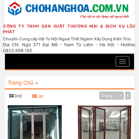
CÔNG TY TNHH SẢN XUẤT THƯƠNG MẠI & DỊCH VỤ LỘC
PHÁT
Chuyên Cung cấp Vật Tư Nội Ngoai Thất Ngành Xây Dựng Kiến Trúc
Địa Chỉ: Ngõ 371 Đại Mỗ - Nam Từ Liêm - Hà Nội - Hotline:
0823.998.195
Toggle
navigati
Trang Chủ
»
Grid
Trang 1 / 1
1
List