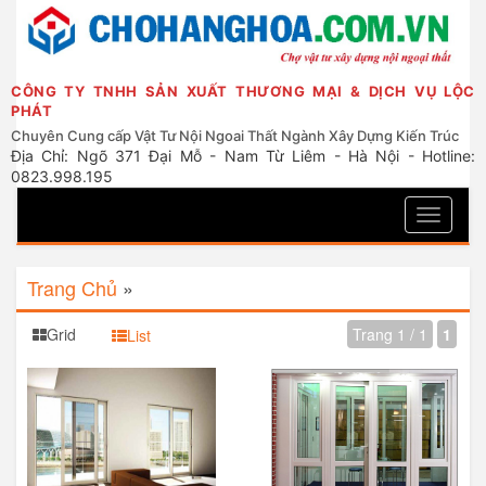
CÔNG TY TNHH SẢN XUẤT THƯƠNG MẠI & DỊCH VỤ LỘC
PHÁT
Chuyên Cung cấp Vật Tư Nội Ngoai Thất Ngành Xây Dựng Kiến Trúc
Địa Chỉ: Ngõ 371 Đại Mỗ - Nam Từ Liêm - Hà Nội - Hotline:
0823.998.195
Toggle
navigati
Trang Chủ
»
Grid
Trang 1 / 1
1
List