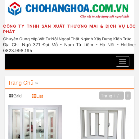
CÔNG TY TNHH SẢN XUẤT THƯƠNG MẠI & DỊCH VỤ LỘC
PHÁT
Chuyên Cung cấp Vật Tư Nội Ngoai Thất Ngành Xây Dựng Kiến Trúc
Địa Chỉ: Ngõ 371 Đại Mỗ - Nam Từ Liêm - Hà Nội - Hotline:
0823.998.195
Toggle
navigati
Trang Chủ
»
Grid
Trang 1 / 1
1
List