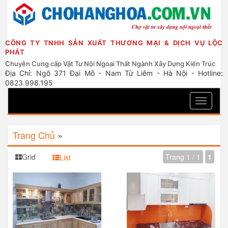
CÔNG TY TNHH SẢN XUẤT THƯƠNG MẠI & DỊCH VỤ LỘC
PHÁT
Chuyên Cung cấp Vật Tư Nội Ngoai Thất Ngành Xây Dựng Kiến Trúc
Địa Chỉ: Ngõ 371 Đại Mỗ - Nam Từ Liêm - Hà Nội - Hotline:
0823.998.195
Toggle
navigati
Trang Chủ
»
Grid
Trang 1 / 1
1
List