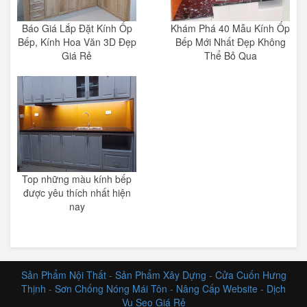
Báo Giá Lắp Đặt Kính Ốp
Khám Phá 40 Mẫu Kính Ốp
Bếp, Kính Hoa Văn 3D Đẹp
Bếp Mới Nhất Đẹp Không
Giá Rẻ
Thể Bỏ Qua
Top những màu kính bếp
được yêu thích nhất hiện
nay
Sản Phẩm Nội Thất
-
Sản Phẩm Xây Dựng
-
Cửa Cuốn Hưng
Thịnh
-
Sơn Chống Nóng Mái Tôn
-
Nâng Cấp Website
-
Dịch
Vụ Seo Giá Rẻ