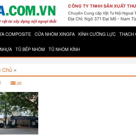
CÔNG TY TNHH SẢN XUẤT THƯ
Chuyên Cung cấp Vật Tư Nội Ngoai 
Địa Chỉ: Ngõ 371 Đại Mỗ - Nam Từ
ỰA COMPOSITE
CỬA NHÔM XINGFA
KÍNH CƯỜNG LỰC
THẠCH 
 NHỰA
TỦ BẾP NHÔM
TỦ NHÔM KÍNH
g Chủ
»
d
List