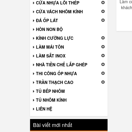
Làm c
CỬA NHỰA LÕI THÉP
khách
CỬA VÁCH NHÔM KÍNH
ĐÁ ỐP LÁT
HÒN NON BỘ
KÍNH CƯỜNG LỰC
LÀM MÁI TÔN
LÀM SẮT INOX
NHÀ TIỀN CHẾ LẮP GHÉP
THI CÔNG ỐP NHỰA
TRẦN THẠCH CAO
TỦ BẾP NHÔM
TỦ NHÔM KÍNH
LIÊN HỆ
Bài viết mới nhất