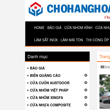
HOME
BÁO GIÁ
CỬA NHÔM KÍNH
CỬA NH
LÀM SẮT INOX
LÀM MÁI TÔN
THI CÔNG ỐP
Danh mục
Tran
Gri
BÁO GIÁ
BIỂN QUẢNG CÁO
CỬA CUỐN AUSTDOOR
CỬA NHÔM VIỆT PHÁP
CỬA NHÔM XINGFA
CỬA NHỰA COMPOSITE