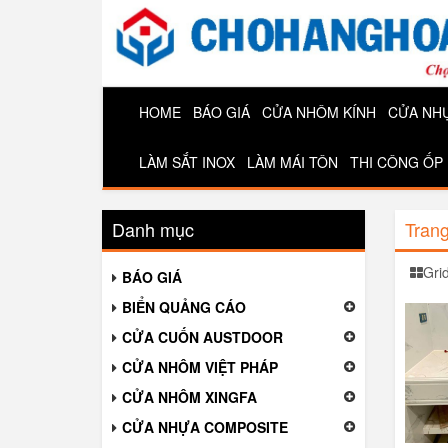
HOME
BÁO GIÁ
CỬA NHÔM KÍNH
CỬA NH
LÀM SẮT INOX
LÀM MÁI TÔN
THI CÔNG ỐP
Danh mục
Tran
Gri
BÁO GIÁ
BIỂN QUẢNG CÁO
CỬA CUỐN AUSTDOOR
CỬA NHÔM VIỆT PHÁP
CỬA NHÔM XINGFA
CỬA NHỰA COMPOSITE