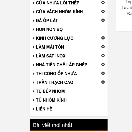
To
CỬA NHỰA LÕI THÉP
Lava
CỬA VÁCH NHÔM KÍNH
Đá
ĐÁ ỐP LÁT
HÒN NON BỘ
KÍNH CƯỜNG LỰC
LÀM MÁI TÔN
LÀM SẮT INOX
NHÀ TIỀN CHẾ LẮP GHÉP
THI CÔNG ỐP NHỰA
TRẦN THẠCH CAO
TỦ BẾP NHÔM
TỦ NHÔM KÍNH
LIÊN HỆ
Bài viết mới nhất