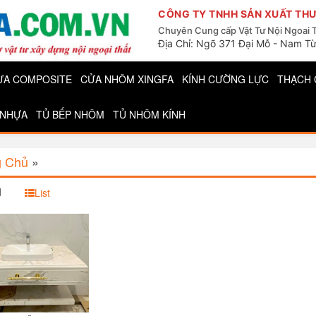
CÔNG TY TNHH SẢN XUẤT THƯ
Chuyên Cung cấp Vật Tư Nội Ngoai 
Địa Chỉ: Ngõ 371 Đại Mỗ - Nam Từ
ỰA COMPOSITE
CỬA NHÔM XINGFA
KÍNH CƯỜNG LỰC
THẠCH 
 NHỰA
TỦ BẾP NHÔM
TỦ NHÔM KÍNH
g Chủ
»
d
List