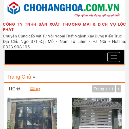
CÔNG TY TNHH SẢN XUẤT THƯƠNG MẠI & DỊCH VỤ LỘC
PHÁT
Chuyên Cung cấp Vật Tư Nội Ngoai Thất Ngành Xây Dựng Kiến Trúc
Địa Chỉ: Ngõ 371 Đại Mỗ - Nam Từ Liêm - Hà Nội - Hotline:
0823.998.195
Toggle
navigati
Trang Chủ
»
Grid
Trang 1 / 1
1
List