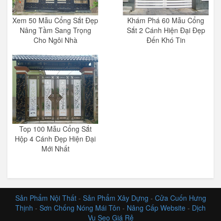
Xem 50 Mẫu Cổng Sắt Đẹp
Khám Phá 60 Mẫu Cổng
Nâng Tầm Sang Trọng
Sắt 2 Cánh Hiện Đại Đẹp
Cho Ngôi Nhà
Đến Khó Tin
Top 100 Mẫu Cổng Sắt
Hộp 4 Cánh Đẹp Hiện Đại
Mới Nhất
Sản Phẩm Nội Thất
-
Sản Phẩm Xây Dựng
-
Cửa Cuốn Hưng
Thịnh
-
Sơn Chống Nóng Mái Tôn
-
Nâng Cấp Website
-
Dịch
Vụ Seo Giá Rẻ