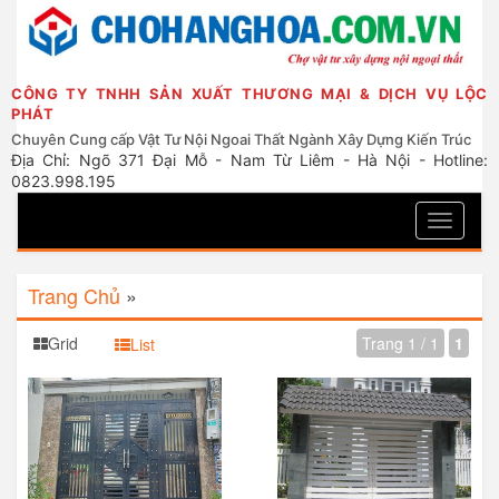
CÔNG TY TNHH SẢN XUẤT THƯƠNG MẠI & DỊCH VỤ LỘC
PHÁT
Chuyên Cung cấp Vật Tư Nội Ngoai Thất Ngành Xây Dựng Kiến Trúc
Địa Chỉ: Ngõ 371 Đại Mỗ - Nam Từ Liêm - Hà Nội - Hotline:
0823.998.195
Toggle
navigati
Trang Chủ
»
Grid
Trang 1 / 1
1
List