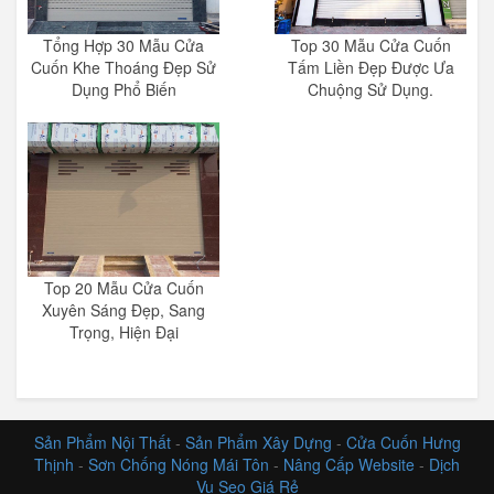
Tổng Hợp 30 Mẫu Cửa
Top 30 Mẫu Cửa Cuốn
Cuốn Khe Thoáng Đẹp Sử
Tấm Liền Đẹp Được Ưa
Dụng Phổ Biến
Chuộng Sử Dụng.
Top 20 Mẫu Cửa Cuốn
Xuyên Sáng Đẹp, Sang
Trọng, Hiện Đại
Sản Phẩm Nội Thất
-
Sản Phẩm Xây Dựng
-
Cửa Cuốn Hưng
Thịnh
-
Sơn Chống Nóng Mái Tôn
-
Nâng Cấp Website
-
Dịch
Vụ Seo Giá Rẻ