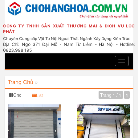
CÔNG TY TNHH SẢN XUẤT THƯƠNG MẠI & DỊCH VỤ LỘC
PHÁT
Chuyên Cung cấp Vật Tư Nội Ngoai Thất Ngành Xây Dựng Kiến Trúc
Địa Chỉ: Ngõ 371 Đại Mỗ - Nam Từ Liêm - Hà Nội - Hotline:
0823.998.195
Toggle
navigati
Trang Chủ
»
Grid
Trang 1 / 1
1
List