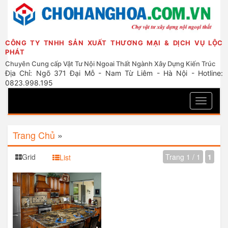
CÔNG TY TNHH SẢN XUẤT THƯƠNG MẠI & DỊCH VỤ LỘC
PHÁT
Chuyên Cung cấp Vật Tư Nội Ngoai Thất Ngành Xây Dựng Kiến Trúc
Địa Chỉ: Ngõ 371 Đại Mỗ - Nam Từ Liêm - Hà Nội - Hotline:
0823.998.195
Toggle
navigati
Trang Chủ
»
Grid
Trang 1 / 1
1
List