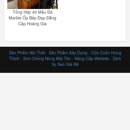
Tổng Hợp 40 Mẫu Đá
Marble Ốp Bếp Đẹp Đẳng
Cấp Hoàng Gia
Sản Phẩm Nội Thất
-
Sản Phẩm Xây Dựng
-
Cửa Cuốn Hưng
Thịnh
-
Sơn Chống Nóng Mái Tôn
-
Nâng Cấp Website
-
Dịch
Vụ Seo Giá Rẻ