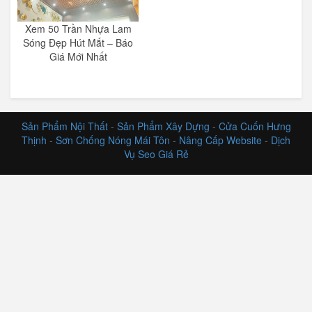
Xem 50 Trần Nhựa Lam
Sóng Đẹp Hút Mắt – Báo
Giá Mới Nhất
Sản Phẩm Nội Thất
-
Sản Phẩm Xây Dựng
-
Cửa Cuốn Hưng
Thịnh
-
Sơn Chống Nóng Mái Tôn
-
Nâng Cấp Website
-
Dịch
Vụ Seo Giá Rẻ