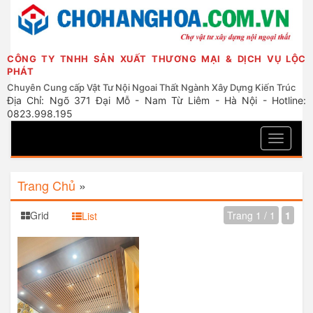
CÔNG TY TNHH SẢN XUẤT THƯƠNG MẠI & DỊCH VỤ LỘC
PHÁT
Chuyên Cung cấp Vật Tư Nội Ngoai Thất Ngành Xây Dựng Kiến Trúc
Địa Chỉ: Ngõ 371 Đại Mỗ - Nam Từ Liêm - Hà Nội - Hotline:
0823.998.195
Toggle
navigati
Trang Chủ
»
Grid
Trang 1 / 1
1
List