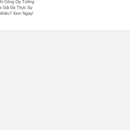
Thi Công Ốp Tường
a Giả Đá Thực Sự
Nhiêu? Xem Ngay!