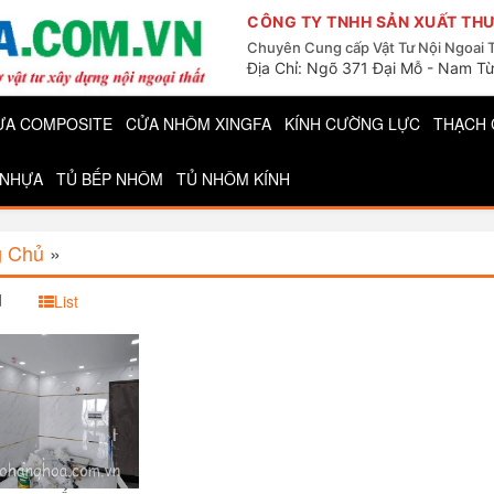
CÔNG TY TNHH SẢN XUẤT THƯ
Chuyên Cung cấp Vật Tư Nội Ngoai 
Địa Chỉ: Ngõ 371 Đại Mỗ - Nam Từ
ỰA COMPOSITE
CỬA NHÔM XINGFA
KÍNH CƯỜNG LỰC
THẠCH 
 NHỰA
TỦ BẾP NHÔM
TỦ NHÔM KÍNH
g Chủ
»
d
List