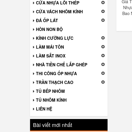
Giá 
CỬA NHỰA LÕI THÉP
Nhự
CỬA VÁCH NHÔM KÍNH
Bao 
ĐÁ ỐP LÁT
HÒN NON BỘ
KÍNH CƯỜNG LỰC
LÀM MÁI TÔN
LÀM SẮT INOX
NHÀ TIỀN CHẾ LẮP GHÉP
THI CÔNG ỐP NHỰA
TRẦN THẠCH CAO
TỦ BẾP NHÔM
TỦ NHÔM KÍNH
LIÊN HỆ
Bài viết mới nhất