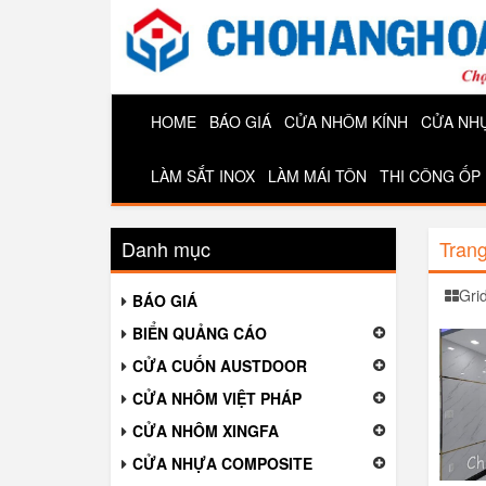
HOME
BÁO GIÁ
CỬA NHÔM KÍNH
CỬA NH
LÀM SẮT INOX
LÀM MÁI TÔN
THI CÔNG ỐP
Danh mục
Tran
Gri
BÁO GIÁ
BIỂN QUẢNG CÁO
CỬA CUỐN AUSTDOOR
CỬA NHÔM VIỆT PHÁP
CỬA NHÔM XINGFA
CỬA NHỰA COMPOSITE