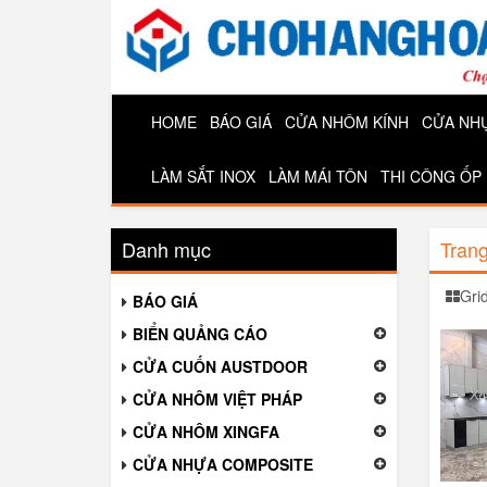
HOME
BÁO GIÁ
CỬA NHÔM KÍNH
CỬA NH
LÀM SẮT INOX
LÀM MÁI TÔN
THI CÔNG ỐP
Danh mục
Tran
Gri
BÁO GIÁ
BIỂN QUẢNG CÁO
CỬA CUỐN AUSTDOOR
CỬA NHÔM VIỆT PHÁP
CỬA NHÔM XINGFA
CỬA NHỰA COMPOSITE