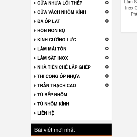
Làm S
CỬA NHỰA LÕI THÉP
Inox 
CỬA VÁCH NHÔM KÍNH
Ph
ĐÁ ỐP LÁT
HÒN NON BỘ
KÍNH CƯỜNG LỰC
LÀM MÁI TÔN
LÀM SẮT INOX
NHÀ TIỀN CHẾ LẮP GHÉP
THI CÔNG ỐP NHỰA
TRẦN THẠCH CAO
TỦ BẾP NHÔM
TỦ NHÔM KÍNH
LIÊN HỆ
Bài viết mới nhất