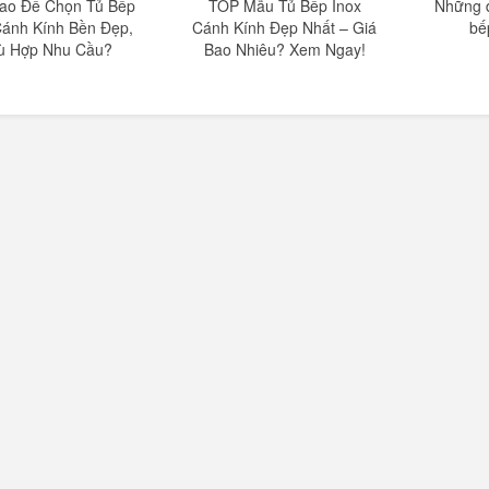
ao Để Chọn Tủ Bếp
TOP Mẫu Tủ Bếp Inox
Những đ
Cánh Kính Bền Đẹp,
Cánh Kính Đẹp Nhất – Giá
bế
ù Hợp Nhu Cầu?
Bao Nhiêu? Xem Ngay!