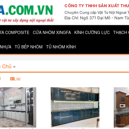
CÔNG TY TNHH SẢN XUẤT THƯ
Chuyên Cung cấp Vật Tư Nội Ngoai 
Địa Chỉ: Ngõ 371 Đại Mỗ - Nam Từ
ỰA COMPOSITE
CỬA NHÔM XINGFA
KÍNH CƯỜNG LỰC
THẠCH 
 NHỰA
TỦ BẾP NHÔM
TỦ NHÔM KÍNH
g Chủ
»
d
List