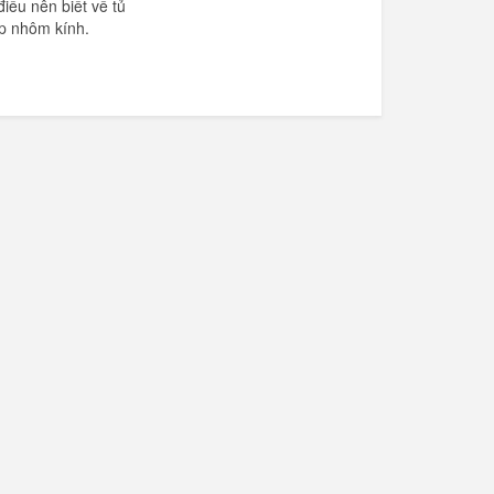
iều nên biết về tủ
p nhôm kính.