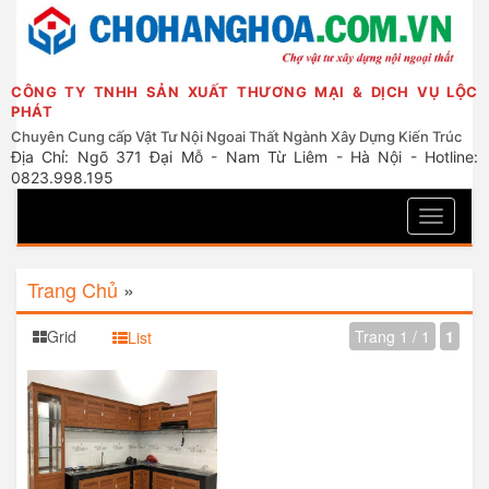
CÔNG TY TNHH SẢN XUẤT THƯƠNG MẠI & DỊCH VỤ LỘC
PHÁT
Chuyên Cung cấp Vật Tư Nội Ngoai Thất Ngành Xây Dựng Kiến Trúc
Địa Chỉ: Ngõ 371 Đại Mỗ - Nam Từ Liêm - Hà Nội - Hotline:
0823.998.195
Toggle
navigati
Trang Chủ
»
Grid
Trang 1 / 1
1
List