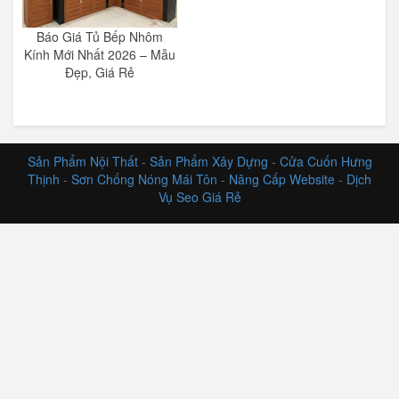
Báo Giá Tủ Bếp Nhôm
Kính Mới Nhất 2026 – Mẫu
Đẹp, Giá Rẻ
Sản Phẩm Nội Thất
-
Sản Phẩm Xây Dựng
-
Cửa Cuốn Hưng
Thịnh
-
Sơn Chống Nóng Mái Tôn
-
Nâng Cấp Website
-
Dịch
Vụ Seo Giá Rẻ