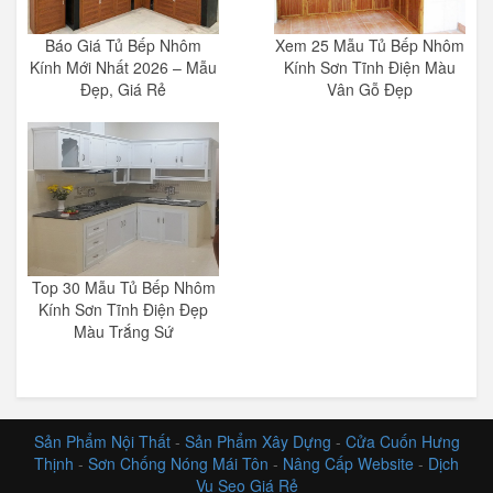
Báo Giá Tủ Bếp Nhôm
Xem 25 Mẫu Tủ Bếp Nhôm
Kính Mới Nhất 2026 – Mẫu
Kính Sơn Tĩnh Điện Màu
Đẹp, Giá Rẻ
Vân Gỗ Đẹp
Top 30 Mẫu Tủ Bếp Nhôm
Kính Sơn Tĩnh Điện Đẹp
Màu Trắng Sứ
Sản Phẩm Nội Thất
-
Sản Phẩm Xây Dựng
-
Cửa Cuốn Hưng
Thịnh
-
Sơn Chống Nóng Mái Tôn
-
Nâng Cấp Website
-
Dịch
Vụ Seo Giá Rẻ