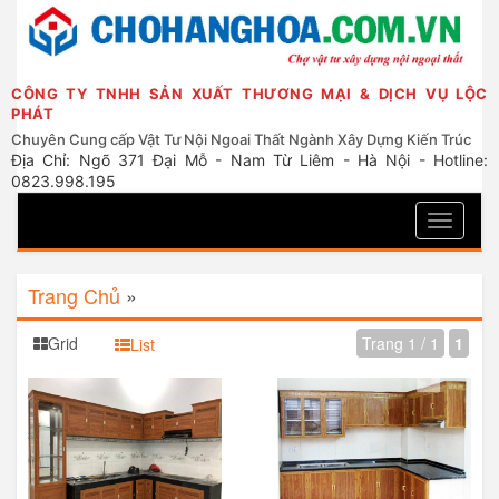
CÔNG TY TNHH SẢN XUẤT THƯƠNG MẠI & DỊCH VỤ LỘC
PHÁT
Chuyên Cung cấp Vật Tư Nội Ngoai Thất Ngành Xây Dựng Kiến Trúc
Địa Chỉ: Ngõ 371 Đại Mỗ - Nam Từ Liêm - Hà Nội - Hotline:
0823.998.195
Toggle
navigati
Trang Chủ
»
Grid
Trang 1 / 1
1
List