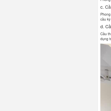
c. Cầ
Phong 
cầu kỳ
d. Cầ
Cầu th
dụng t