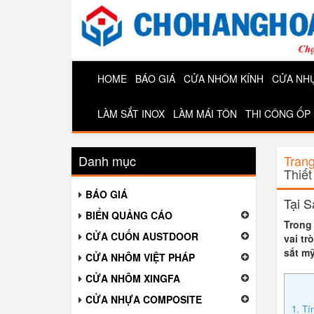
HOME
BÁO GIÁ
CỬA NHÔM KÍNH
CỬA NH
LÀM SẮT INOX
LÀM MÁI TÔN
THI CÔNG ỐP
Danh mục
Tran
Thiết
BÁO GIÁ
Tại 
BIỂN QUẢNG CÁO
Trong 
CỬA CUỐN AUSTDOOR
vai tr
sắt mỹ
CỬA NHÔM VIỆT PHÁP
CỬA NHÔM XINGFA
CỬA NHỰA COMPOSITE
1. Tí