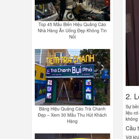
Top 45 Mẫu Biển Hiệu Quảng Cáo
Nhà Hàng Ăn Uống Đẹp Không Tin
Nổi
2. L
Sự bền
Bảng Hiệu Quảng Cáo Trà Chanh
liệu c
Đẹp – Xem 30 Mẫu Thu Hút Khách
không 
Hàng
Cầu t
Với kh