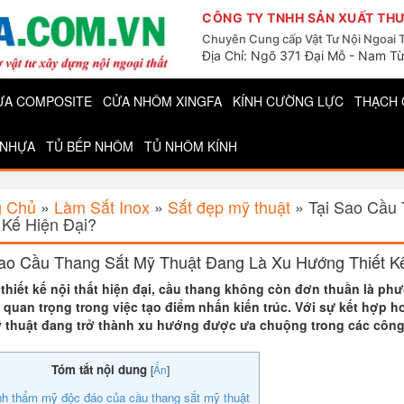
CÔNG TY TNHH SẢN XUẤT THƯ
Chuyên Cung cấp Vật Tư Nội Ngoai 
Địa Chỉ: Ngõ 371 Đại Mỗ - Nam Từ
ỰA COMPOSITE
CỬA NHÔM XINGFA
KÍNH CƯỜNG LỰC
THẠCH 
 NHỰA
TỦ BẾP NHÔM
TỦ NHÔM KÍNH
g Chủ
»
Làm Sắt Inox
»
Sắt đẹp mỹ thuật
»
Tại Sao Cầu
 Kế Hiện Đại?
Sao Cầu Thang Sắt Mỹ Thuật Đang Là Xu Hướng Thiết K
thiết kế nội thất hiện đại, cầu thang không còn đơn thuần là ph
ò quan trọng trong việc tạo điểm nhấn kiến trúc. Với sự kết hợp
 thuật đang trở thành xu hướng được ưa chuộng trong các công 
Tóm tắt nội dung
[
Ẩn
]
nh thẩm mỹ độc đáo của cầu thang sắt mỹ thuật