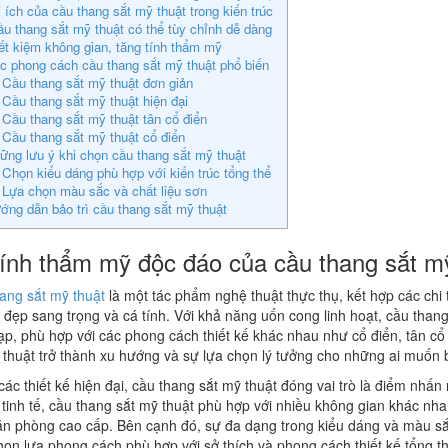
i ích của cầu thang sắt mỹ thuật trong kiến trúc
u thang sắt mỹ thuật có thể tùy chỉnh dễ dàng
ết kiệm không gian, tăng tính thẩm mỹ
c phong cách cầu thang sắt mỹ thuật phổ biến
 Cầu thang sắt mỹ thuật đơn giản
 Cầu thang sắt mỹ thuật hiện đại
 Cầu thang sắt mỹ thuật tân cổ điển
 Cầu thang sắt mỹ thuật cổ điển
ững lưu ý khi chọn cầu thang sắt mỹ thuật
 Chọn kiểu dáng phù hợp với kiến trúc tổng thể
 Lựa chọn màu sắc và chất liệu sơn
ớng dẫn bảo trì cầu thang sắt mỹ thuật
Tính thẩm mỹ độc đáo của cầu thang sắt m
ang sắt mỹ thuật
là một tác phẩm nghệ thuật thực thụ, kết hợp các chi t
 đẹp sang trọng và cá tính. Với khả năng uốn cong linh hoạt, cầu thang
ạp, phù hợp với các phong cách thiết kế khác nhau như cổ điển, tân cổ đ
 thuật trở thành xu hướng và sự lựa chọn lý tưởng cho những ai muốn b
các thiết kế hiện đại, cầu thang sắt mỹ thuật đóng vai trò là điểm nhấ
tinh tế, cầu thang sắt mỹ thuật phù hợp với nhiều không gian khác nha
ăn phòng cao cấp. Bên cạnh đó, sự đa dạng trong kiểu dáng và màu sắ
họn lựa phong cách phù hợp với sở thích và phong cách thiết kế tổng th