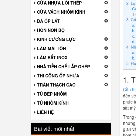
CỬA NHỰA LÕI THÉP
2. Lợ
Cầ
CỬA VÁCH NHÔM KÍNH
Ti
3. Cá
ĐÁ ỐP LÁT
a.
HÒN NON BỘ
b.
c.
KÍNH CƯỜNG LỰC
d.
4. Nh
LÀM MÁI TÔN
a.
LÀM SẮT INOX
b.
5. Hư
NHÀ TIỀN CHẾ LẮP GHÉP
THI CÔNG ỐP NHỰA
1. 
TRẦN THẠCH CAO
Cầu th
TỦ BẾP NHÔM
đến vẻ
phức t
TỦ NHÔM KÍNH
sắt mỹ
LIÊN HỆ
Trong 
nhưng 
Bài viết mới nhất
gian v
hoạt c