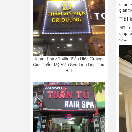
chạm k
gian t
Tiết 
Một ưu
giúp t
cấp.
Khám Phá 40 Mẫu Biển Hiệu Quảng
Cáo Thẩm Mỹ Viện Spa Làm Đẹp Thu
Hút