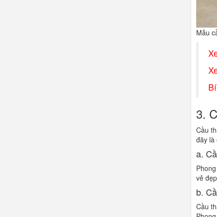
Mẫu cầ
X
X
Bí
3. 
Cầu th
đây là
a. Cầ
Phong 
vẻ đẹp
b. Cầ
Cầu tha
Phong 