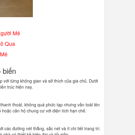
Người Mê
Bỏ Qua
 Mê
 biến
 với từng không gian và sở thích của gia chủ. Dưới
ến trúc hiện nay.
thanh thoát, không quá phức tạp nhưng vẫn toát lên
hố hoặc căn hộ chung cư với diện tích hạn chế.
 các đường nét thẳng, sắc nét và ít chi tiết trang trí.
nhà có thiết kế hiện đại và tối giản.