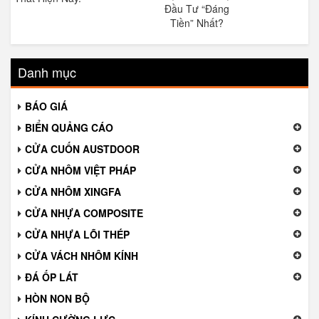
Đầu Tư “Đáng
Tiền” Nhất?
Danh mục
BÁO GIÁ
BIỂN QUẢNG CÁO
CỬA CUỐN AUSTDOOR
CỬA NHÔM VIỆT PHÁP
CỬA NHÔM XINGFA
CỬA NHỰA COMPOSITE
CỬA NHỰA LÕI THÉP
CỬA VÁCH NHÔM KÍNH
ĐÁ ỐP LÁT
HÒN NON BỘ