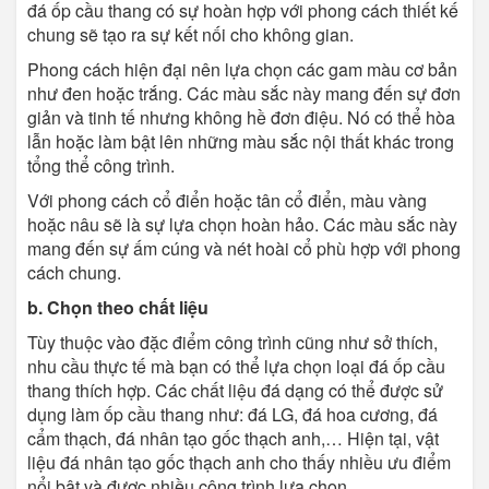
đá ốp cầu thang có sự hoàn hợp với phong cách thiết kế
chung sẽ tạo ra sự kết nối cho không gian.
Phong cách hiện đại nên lựa chọn các gam màu cơ bản
như đen hoặc trắng. Các màu sắc này mang đến sự đơn
giản và tinh tế nhưng không hề đơn điệu. Nó có thể hòa
lẫn hoặc làm bật lên những màu sắc nội thất khác trong
tổng thể công trình.
Với phong cách cổ điển hoặc tân cổ điển, màu vàng
hoặc nâu sẽ là sự lựa chọn hoàn hảo. Các màu sắc này
mang đến sự ấm cúng và nét hoài cổ phù hợp với phong
cách chung.
b. Chọn theo chất liệu
Tùy thuộc vào đặc điểm công trình cũng như sở thích,
nhu cầu thực tế mà bạn có thể lựa chọn loại đá ốp cầu
thang thích hợp. Các chất liệu đá dạng có thể được sử
dụng làm ốp cầu thang như: đá LG, đá hoa cương, đá
cẩm thạch, đá nhân tạo gốc thạch anh,… Hiện tại, vật
liệu đá nhân tạo gốc thạch anh cho thấy nhiều ưu điểm
nổi bật và được nhiều công trình lựa chọn.