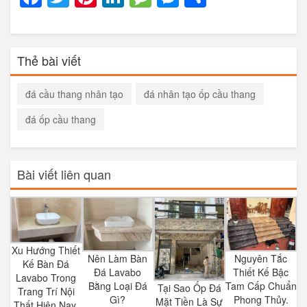
Thẻ bài viết
đá cầu thang nhân tạo
đá nhân tạo ốp cầu thang
đá ốp cầu thang
Bài viết liên quan
Xu Hướng Thiết
Nên Làm Bàn
Nguyên Tắc
Kế Bàn Đá
Đá Lavabo
Thiết Kế Bậc
Lavabo Trong
Bằng Loại Đá
Tam Cấp Chuẩn
Tại Sao Ốp Đá
Trang Trí Nội
Gì?
Phong Thủy.
Mặt Tiền Là Sự
Thất Hiện Nay.