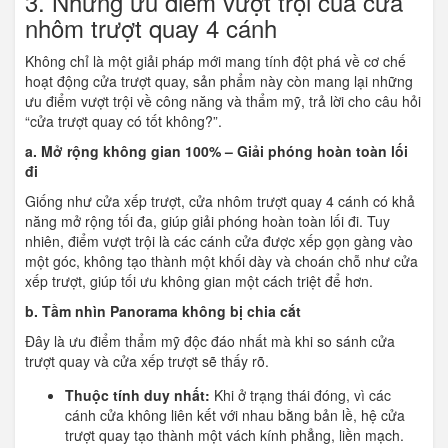
3. Những ưu điểm vượt trội của cửa
nhôm trượt quay 4 cánh
Không chỉ là một giải pháp mới mang tính đột phá về cơ chế
hoạt động cửa trượt quay, sản phẩm này còn mang lại những
ưu điểm vượt trội về công năng và thẩm mỹ, trả lời cho câu hỏi
“cửa trượt quay có tốt không?”.
a. Mở rộng không gian 100% – Giải phóng hoàn toàn lối
đi
Giống như cửa xếp trượt, cửa nhôm trượt quay 4 cánh có khả
năng mở rộng tối đa, giúp giải phóng hoàn toàn lối đi. Tuy
nhiên, điểm vượt trội là các cánh cửa được xếp gọn gàng vào
một góc, không tạo thành một khối dày và choán chỗ như cửa
xếp trượt, giúp tối ưu không gian một cách triệt để hơn.
b. Tầm nhìn Panorama không bị chia cắt
Đây là ưu điểm thẩm mỹ độc đáo nhất mà khi so sánh cửa
trượt quay và cửa xếp trượt sẽ thấy rõ.
Thuộc tính duy nhất:
Khi ở trạng thái đóng, vì các
cánh cửa không liên kết với nhau bằng bản lề, hệ cửa
trượt quay tạo thành một vách kính phẳng, liền mạch.