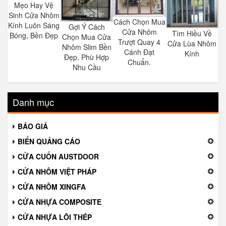
Mẹo Hay Vệ
Sinh Cửa Nhôm
Cách Chọn Mua
Kính Luôn Sáng
Gợi Ý Cách
Cửa Nhôm
Tìm Hiều Về
Bóng, Bền Đẹp
Chọn Mua Cửa
Trượt Quay 4
Cửa Lùa Nhôm
Nhôm Slim Bền
Cánh Đạt
Kính
Đẹp, Phù Hợp
Chuẩn.
Nhu Cầu
Danh mục
BÁO GIÁ
BIỂN QUẢNG CÁO
CỬA CUỐN AUSTDOOR
CỬA NHÔM VIỆT PHÁP
CỬA NHÔM XINGFA
CỬA NHỰA COMPOSITE
CỬA NHỰA LÕI THÉP