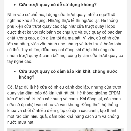
Cửa trượt quay có dễ sử dụng không?
Nhìn vào cơ chế hoạt động cửa trượt quay, nhiều người sẽ
nghĩ nó khó sử dụng. Nhưng thực tế thì ngược lại. Hệ thống
phụ kiện cửa trượt quay cao cấp như cửa trượt quay Hopo
được thiết kế với các bánh xe chịu lực và trục quay có bạc đạn
chất lượng cao, giúp giảm tối đa ma sát. Vì vậy, dù cánh cửa
lớn và nặng, việc vận hành nhẹ nhàng và trơn tru là hoàn toàn
có thể. Tuy nhiên, điều này chỉ đúng khi được thi công cửa
nhôm trượt quay 4 cánh bởi một công ty làm cửa trượt quay có
tay nghề cao.
Cửa trượt quay có đảm bảo kín khít, chống nước
không?
Có. Mặc dù là hệ cửa có nhiều cánh độc lập, nhưng cửa trượt
quay vẫn đảm bảo độ kín khít rất tốt. Hệ thống gioăng EPDM
kép được bố trí trên cả khung và cánh. Khi đóng lại, các cánh
cửa sẽ ép chặt vào nhau và vào khung. Đồng thời, hệ thống
khóa và chốt ở nhiều điểm giúp cố định các cánh, tạo thành
một rào cản hiệu quả, đảm bảo khả năng cách âm và chống
nước mưa hắt.