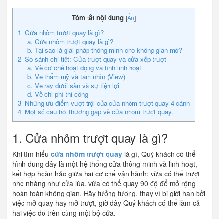
Tóm tắt nội dung
[
Ẩn
]
1. Cửa nhôm trượt quay là gì?
a. Cửa nhôm trượt quay là gì?
b. Tại sao là giải pháp thông minh cho không gian mở?
2. So sánh chi tiết: Cửa trượt quay và cửa xếp trượt
a. Về cơ chế hoạt động và tính linh hoạt
b. Về thẩm mỹ và tầm nhìn (View)
c. Về ray dưới sàn và sự tiện lợi
d. Về chi phí thi công
3. Những ưu điểm vượt trội của cửa nhôm trượt quay 4 cánh
4. Một số câu hỏi thường gặp về cửa nhôm trượt quay.
1. Cửa nhôm trượt quay là gì?
Khi tìm hiểu
cửa nhôm trượt quay
là gì, Quý khách có thể
hình dung đây là một hệ thống cửa thông minh và linh hoạt,
kết hợp hoàn hảo giữa hai cơ chế vận hành: vừa có thể trượt
nhẹ nhàng như cửa lùa, vừa có thể quay 90 độ để mở rộng
hoàn toàn không gian. Hãy tưởng tượng, thay vì bị giới hạn bởi
việc mở quay hay mở trượt, giờ đây Quý khách có thể làm cả
hai việc đó trên cùng một bộ cửa.