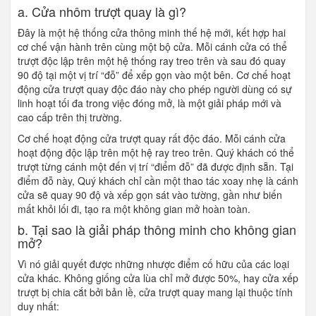
a. Cửa nhôm trượt quay là gì?
Đây là một hệ thống cửa thông minh thế hệ mới, kết hợp hai
cơ chế vận hành trên cùng một bộ cửa. Mỗi cánh cửa có thể
trượt độc lập trên một hệ thống ray treo trên và sau đó quay
90 độ tại một vị trí “đỗ” để xếp gọn vào một bên. Cơ chế hoạt
động cửa trượt quay độc đáo này cho phép người dùng có sự
linh hoạt tối đa trong việc đóng mở, là một giải pháp mới và
cao cấp trên thị trường.
Cơ chế hoạt động cửa trượt quay rất độc đáo. Mỗi cánh cửa
hoạt động độc lập trên một hệ ray treo trên. Quý khách có thể
trượt từng cánh một đến vị trí “điểm đỗ” đã được định sẵn. Tại
điểm đỗ này, Quý khách chỉ cần một thao tác xoay nhẹ là cánh
cửa sẽ quay 90 độ và xếp gọn sát vào tường, gần như biến
mất khỏi lối đi, tạo ra một không gian mở hoàn toàn.
b. Tại sao là giải pháp thông minh cho không gian
mở?
Vì nó giải quyết được những nhược điểm cố hữu của các loại
cửa khác. Không giống cửa lùa chỉ mở được 50%, hay cửa xếp
trượt bị chia cắt bởi bản lề, cửa trượt quay mang lại thuộc tính
duy nhất: