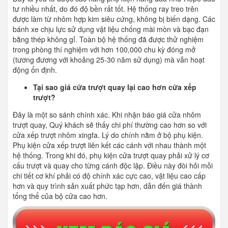
tư nhiều nhất, do đó độ bền rất tốt. Hệ thống ray treo trên
được làm từ nhôm hợp kim siêu cứng, không bị biến dạng. Các
bánh xe chịu lực sử dụng vật liệu chống mài mòn và bạc đạn
bằng thép không gỉ. Toàn bộ hệ thống đã được thử nghiệm
trong phòng thí nghiệm với hơn 100,000 chu kỳ đóng mở
(tương đương với khoảng 25-30 năm sử dụng) mà vẫn hoạt
động ổn định.
Tại sao giá cửa trượt quay lại cao hơn cửa xếp
trượt?
Đây là một so sánh chính xác. Khi nhận báo giá cửa nhôm
trượt quay, Quý khách sẽ thấy chi phí thường cao hơn so với
cửa xếp trượt nhôm xingfa. Lý do chính nằm ở bộ phụ kiện.
Phụ kiện cửa xếp trượt liên kết các cánh với nhau thành một
hệ thống. Trong khi đó, phụ kiện cửa trượt quay phải xử lý cơ
cấu trượt và quay cho từng cánh độc lập. Điều này đòi hỏi mỗi
chi tiết cơ khí phải có độ chính xác cực cao, vật liệu cao cấp
hơn và quy trình sản xuất phức tạp hơn, dẫn đến giá thành
tổng thể của bộ cửa cao hơn.