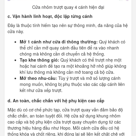
Cửa nhôm trượt quay 4 cánh hiện đại
c. Vận hành linh hoạt, độc lập từng cánh
Đây là thuộc tính hiếm tạo nên sự thông minh, đa năng của hệ
cửa này.
Mở 1 cánh như cửa đi thông thường:
Quý khách có
thể chỉ cần mở quay cánh đầu tiên để ra vào nhanh
chóng mà không cần di chuyển cả hệ thống.
Tạo khe thông gió:
Quý khách có thể trượt nhẹ một
hoặc hai cánh để tạo ra một khoảng hở nhỏ giúp không
khí lưu thông mà không cần mở toang cả bộ cửa.
Mở theo nhu-cầu:
Tùy ý trượt và mở số lượng cánh
mong muốn, không bị phụ thuộc vào các cặp cánh liên
kết như cửa xếp trượt.
d. An toàn, chắc chắn với hệ phụ kiện cao cấp
Mặc dù có cơ chế phức tạp, cửa trượt quay vẫn đảm bảo độ
chắc chắn, an toàn tuyệt đối. Hệ cửa sử dụng khung nhôm
cao cấp và bộ phụ kiện cửa trượt quay chuyên dụng từ các
thương hiệu hàng đầu như Hopo. Mỗi cánh cửa đều có hệ
thống khóa và chốt riêng, khi đóng lại sẽ liên kết chặt chẽ với