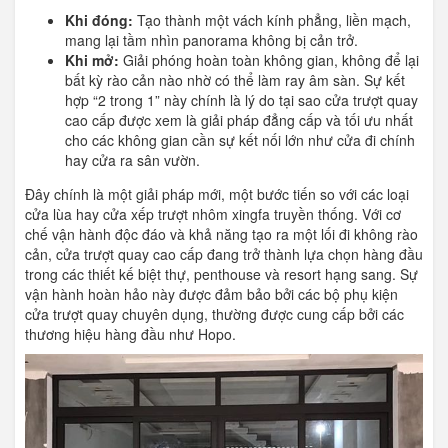
Khi đóng:
Tạo thành một vách kính phẳng, liền mạch,
mang lại tầm nhìn panorama không bị cản trở.
Khi mở:
Giải phóng hoàn toàn không gian, không để lại
bất kỳ rào cản nào nhờ có thể làm ray âm sàn. Sự kết
hợp “2 trong 1” này chính là lý do tại sao cửa trượt quay
cao cấp được xem là giải pháp đẳng cấp và tối ưu nhất
cho các không gian cần sự kết nối lớn như cửa đi chính
hay cửa ra sân vườn.
Đây chính là một giải pháp mới, một bước tiến so với các loại
cửa lùa hay cửa xếp trượt nhôm xingfa truyền thống. Với cơ
chế vận hành độc đáo và khả năng tạo ra một lối đi không rào
cản, cửa trượt quay cao cấp đang trở thành lựa chọn hàng đầu
trong các thiết kế biệt thự, penthouse và resort hạng sang. Sự
vận hành hoàn hảo này được đảm bảo bởi các bộ phụ kiện
cửa trượt quay chuyên dụng, thường được cung cấp bởi các
thương hiệu hàng đầu như Hopo.