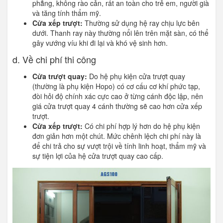
phẳng, không rào cản, rất an toàn cho trẻ em, người già
và tăng tính thẩm mỹ.
Cửa xếp trượt:
Thường sử dụng hệ ray chịu lực bên
dưới. Thanh ray này thường nổi lên trên mặt sàn, có thể
gây vướng víu khi đi lại và khó vệ sinh hơn.
d. Về chi phí thi công
Cửa trượt quay:
Do hệ phụ kiện cửa trượt quay
(thường là phụ kiện Hopo) có cơ cấu cơ khí phức tạp,
đòi hỏi độ chính xác cực cao ở từng cánh độc lập, nên
giá cửa trượt quay 4 cánh thường sẽ cao hơn cửa xếp
trượt.
Cửa xếp trượt:
Có chi phí hợp lý hơn do hệ phụ kiện
đơn giản hơn một chút. Mức chênh lệch chi phí này là
để chi trả cho sự vượt trội về tính linh hoạt, thẩm mỹ và
sự tiện lợi của hệ cửa trượt quay cao cấp.