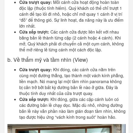
Cửa trượt quay:
Mỗi cánh cửa hoạt động hoàn toàn
độc lập (thuộc tính hiếm). Quý khách có thể chỉ trượt 1
cánh để tạo lối đi nhỏ, hoặc chỉ mở quay 1 cánh ở vị trí
“đỗ” để thông gió. Sự linh hoạt, đa năng này là ưu điểm
lớn nhất.
Cửa xếp trượt:
Các cánh cửa được liên kết với nhau
bằng bản lề thành từng cặp (2 cánh hoặc 4 cánh). Khi
mở, Quý khách phải di chuyển cả một cụm cánh, không
thể mở riêng lẻ từng cánh một cách độc lập.
b. Về thẩm mỹ và tầm nhìn (View)
Cửa trượt quay:
Khi đóng, các cánh cửa nằm trên
cùng một đường thẳng, tạo thành một vách kính phẳng,
liền mạch. Nó mang lại một tầm nhìn panorama không
bị cản trở bởi bất kỳ đường bản lề nào ở giữa. Đây là
thuộc tính duy nhất của cửa trượt quay.
Cửa xếp trượt:
Khi đóng, giữa các cặp cánh luôn có
các đường bản lề chạy dọc. Mặc dù nhỏ, những đường
bản lề này vẫn phần nào làm gián đoạn tầm nhìn, không
tạo được hiệu ứng “vách kính trong suốt” hoàn hảo.