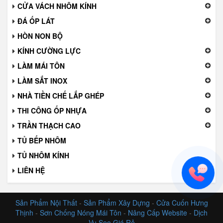
CỬA VÁCH NHÔM KÍNH
ĐÁ ỐP LÁT
HÒN NON BỘ
KÍNH CƯỜNG LỰC
LÀM MÁI TÔN
LÀM SẮT INOX
NHÀ TIỀN CHẾ LẮP GHÉP
THI CÔNG ỐP NHỰA
TRẦN THẠCH CAO
TỦ BẾP NHÔM
TỦ NHÔM KÍNH
LIÊN HỆ
Sản Phẩm Nội Thất
-
Sản Phẩm Xây Dựng
-
Cửa Cuốn Hưng
Thịnh
-
Sơn Chống Nóng Mái Tôn
-
Nâng Cấp Website
-
Dịch
Vụ Seo Giá Rẻ