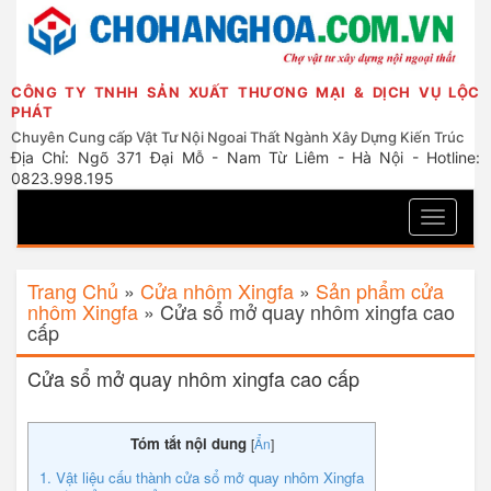
CÔNG TY TNHH SẢN XUẤT THƯƠNG MẠI & DỊCH VỤ LỘC
PHÁT
Chuyên Cung cấp Vật Tư Nội Ngoai Thất Ngành Xây Dựng Kiến Trúc
Địa Chỉ: Ngõ 371 Đại Mỗ - Nam Từ Liêm - Hà Nội - Hotline:
0823.998.195
Toggle
navigati
Trang Chủ
»
Cửa nhôm Xingfa
»
Sản phẩm cửa
nhôm Xingfa
»
Cửa sổ mở quay nhôm xingfa cao
cấp
Cửa sổ mở quay nhôm xingfa cao cấp
Tóm tắt nội dung
[
Ẩn
]
1. Vật liệu cấu thành cửa sổ mở quay nhôm Xingfa