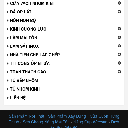
CỬA VÁCH NHÔM KÍNH
ĐÁ ỐP LÁT
HÒN NON BỘ
KÍNH CƯỜNG LỰC
LÀM MÁI TÔN
LÀM SẮT INOX
NHÀ TIỀN CHẾ LẮP GHÉP
THI CÔNG ỐP NHỰA
TRẦN THẠCH CAO
TỦ BẾP NHÔM
TỦ NHÔM KÍNH
LIÊN HỆ
Sản Phẩm Nội Thất
-
Sản Phẩm Xây Dựng
-
Cửa Cuốn Hưng
Thịnh
-
Sơn Chống Nóng Mái Tôn
-
Nâng Cấp Website
-
Dịch
Vụ Seo Giá Rẻ