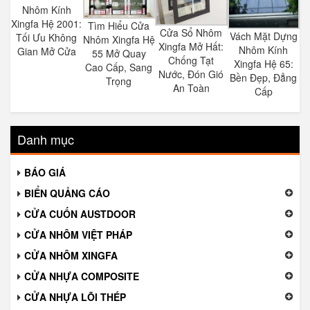
Nhôm Kính
Xingfa Hệ 2001:
Tìm Hiểu Cửa
Cửa Sổ Nhôm
Vách Mặt Dựng
Tối Ưu Không
Nhôm Xingfa Hệ
Xingfa Mở Hất:
Nhôm Kính
Gian Mở Cửa
55 Mở Quay
Chống Tạt
Xingfa Hệ 65:
Cao Cấp, Sang
Nước, Đón Gió
Bền Đẹp, Đẳng
Trọng
An Toàn
Cấp
Danh mục
BÁO GIÁ
BIỂN QUẢNG CÁO
CỬA CUỐN AUSTDOOR
CỬA NHÔM VIỆT PHÁP
CỬA NHÔM XINGFA
CỬA NHỰA COMPOSITE
CỬA NHỰA LÕI THÉP