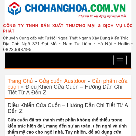
CÔNG TY TNHH SẢN XUẤT THƯƠNG MẠI & DỊCH VỤ LỘC
PHÁT
Chuyên Cung cấp Vật Tư Nội Ngoai Thất Ngành Xây Dựng Kiến Trúc
Địa Chỉ: Ngõ 371 Đại Mỗ - Nam Từ Liêm - Hà Nội - Hotline:
0823.998.195
Toggle
navigati
Trang Chủ
»
Cửa cuốn Austdoor
»
Sản phẩm cửa
cuốn
»
Điều Khiển Cửa Cuốn – Hướng Dẫn Chi
Tiết Từ A Đến Z
Điều Khiển Cửa Cuốn – Hướng Dẫn Chi Tiết Từ A
Đến Z
Cửa cuốn đã trở thành một phần không thể thiếu trong
kiến trúc hiện đại, mang đến sự an toàn, tiện nghi và tính
thẩm mỹ cao cho ngôi nhà. Tuy nhiên, để sử dụng cửa