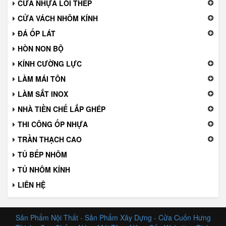
CỬA NHỰA LÕI THÉP
CỬA VÁCH NHÔM KÍNH
ĐÁ ỐP LÁT
HÒN NON BỘ
KÍNH CƯỜNG LỰC
LÀM MÁI TÔN
LÀM SẮT INOX
NHÀ TIỀN CHẾ LẮP GHÉP
THI CÔNG ỐP NHỰA
TRẦN THẠCH CAO
TỦ BẾP NHÔM
TỦ NHÔM KÍNH
LIÊN HỆ
Sản Phẩm Nội Thất
-
Sản Phẩm Xây Dựng
-
Cửa Cuốn Hưng