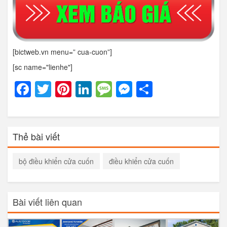
[bictweb.vn menu=” cua-cuon”]
[sc name="lienhe"]
Facebook
Twitter
Pinterest
LinkedIn
Message
Messenger
Share
Thẻ bài viết
bộ điều khiển cửa cuốn
điều khiển cửa cuốn
Bài viết liên quan