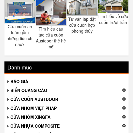
Tìm hiểu về cửa
Tư vấn lắp đặt
cuốn trượt trần
cửa cuốn hợp
Cửa cuốn an
Tìm hiểu cấu
phong thủy
toàn gồm
tạo cửa cuốn
những tiêu chí
Austdoor thế hệ
nào?
mới
Danh mục
BÁO GIÁ
BIỂN QUẢNG CÁO
CỬA CUỐN AUSTDOOR
CỬA NHÔM VIỆT PHÁP
CỬA NHÔM XINGFA
CỬA NHỰA COMPOSITE