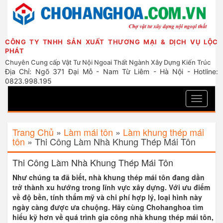
CÔNG TY TNHH SẢN XUẤT THƯƠNG MẠI & DỊCH VỤ LỘC
PHÁT
Chuyên Cung cấp Vật Tư Nội Ngoai Thất Ngành Xây Dựng Kiến Trúc
Địa Chỉ: Ngõ 371 Đại Mỗ - Nam Từ Liêm - Hà Nội - Hotline:
0823.998.195
Toggle
navigati
Trang Chủ
»
Làm mái tôn
»
Làm khung thép mái
tôn
»
Thi Công Làm Nhà Khung Thép Mái Tôn
Thi Công Làm Nhà Khung Thép Mái Tôn
Như chúng ta đã biết, nhà khung thép mái tôn đang dần
trở thành xu hướng trong lĩnh vực xây dựng. Với ưu điểm
về độ bền, tính thẩm mỹ và chi phí hợp lý, loại hình này
ngày càng được ưa chuộng. Hãy cùng Chohanghoa tìm
hiểu kỹ hơn về quá trình gia công nhà khung thép mái tôn,