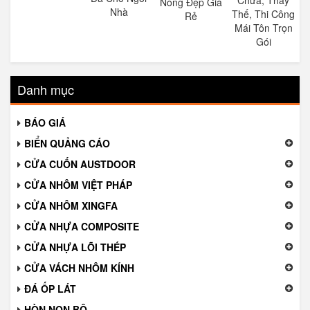
Nóng Đẹp Giá
Nhà
Thế, Thi Công
Rẻ
Mái Tôn Trọn
Gói
Danh mục
BÁO GIÁ
BIỂN QUẢNG CÁO
CỬA CUỐN AUSTDOOR
CỬA NHÔM VIỆT PHÁP
CỬA NHÔM XINGFA
CỬA NHỰA COMPOSITE
CỬA NHỰA LÕI THÉP
CỬA VÁCH NHÔM KÍNH
ĐÁ ỐP LÁT
HÒN NON BỘ