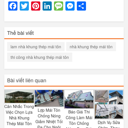
Facebook
Twitter
Pinterest
LinkedIn
Message
Messenger
Share
Thẻ bài viết
lam nhà khung thép mái tôn
nhà khung thép mái tôn
thi công nhà khung thép mái tôn
Bài viết liên quan
Cân Nhắc Trong
Lợp Mái Tôn
Báo Giá Thi
Việc Chọn Lựa
Chống Nóng
Công Làm Mái
Nhà Khung
Giảm Nhiệt Tối
Dịch Vụ Sửa
Tôn Chống
Thép Mái Tôn
Đa Cho Ngôi
Chữa, Thay