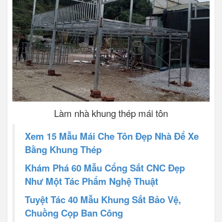
Làm nhà khung thép mái tôn
Xem 15 Mẫu Mái Che Tôn Đẹp Nhà Để Xe
Bằng Khung Thép
Khám Phá 60 Mẫu Cổng Sắt CNC Đẹp
Như Một Tác Phẩm Nghệ Thuật
Tuyệt Tác 40 Mẫu Khung Sắt Bảo Vệ,
Chuồng Cọp Ban Công