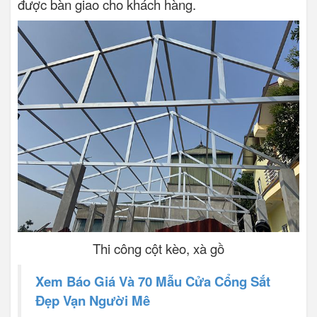
được bàn giao cho khách hàng.
Thi công cột kèo, xà gồ
Xem Báo Giá Và 70 Mẫu Cửa Cổng Sắt
Đẹp Vạn Người Mê