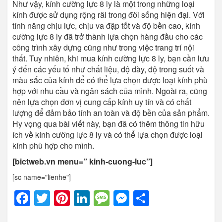
Như vậy, kính cường lực 8 ly là một trong những loại
kính được sử dụng rộng rãi trong đời sống hiện đại. Với
tính năng chịu lực, chịu va đập tốt và độ bền cao, kính
cường lực 8 ly đã trở thành lựa chọn hàng đầu cho các
công trình xây dựng cũng như trong việc trang trí nội
thất. Tuy nhiên, khi mua kính cường lực 8 ly, bạn cần lưu
ý đến các yếu tố như chất liệu, độ dày, độ trong suốt và
màu sắc của kính để có thể lựa chọn được loại kính phù
hợp với nhu cầu và ngân sách của mình. Ngoài ra, cũng
nên lựa chọn đơn vị cung cấp kính uy tín và có chất
lượng để đảm bảo tính an toàn và độ bền của sản phẩm.
Hy vọng qua bài viết này, bạn đã có thêm thông tin hữu
ích về kính cường lực 8 ly và có thể lựa chọn được loại
kính phù hợp cho mình.
[bictweb.vn menu=” kinh-cuong-luc”]
[sc name="lienhe"]
Facebook
Twitter
Pinterest
LinkedIn
Message
Messenger
Share