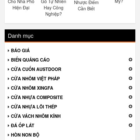
Mỹ?
Cho Nhà Phố
Gỗ Tự Nhiên
Nhược Điểm
Hiện Đại
Hay Công
Cần Biết
Nghiệp?
Danh mục
BÁO GIÁ
BIỂN QUẢNG CÁO
CỬA CUỐN AUSTDOOR
CỬA NHÔM VIỆT PHÁP
CỬA NHÔM XINGFA
CỬA NHỰA COMPOSITE
CỬA NHỰA LÕI THÉP
CỬA VÁCH NHÔM KÍNH
ĐÁ ỐP LÁT
HÒN NON BỘ