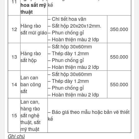
11
hoa sắt mỹ
kế
thuật
– Chi tiết hoa văn
Hàng rào
– Sắt hộp 20x20x12mm.
12
350.000
sắt mũi giáo
– Phun chống gỉ
– Hoàn thiện màu 2 lớp
– Sắt hộp 30x60mm
Hàng rào
– Thép dày 1.2mm
13
550.000
sắt hộp
– Phun chống gỉ
– Hoàn thiện màu 2 lớp
– Sắt hộp 30x60mm
Lan can
– Thép dày 1.2mm
14
ban công
550.000
– Phun chống gỉ
sắt
– Hoàn thiện màu 2 lớp
Lan can,
hàng rào
– Báo giá theo mẫu hoặc bản vẽ thiết
15
sắt nghệ
kế
thuật, sắt
mỹ thuật
Ghi chú