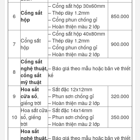
– Cổng sắt hộp 30x60mm
Cổng sắt
– Thép dày 1.2mm
6
850.000
hộp
– Cổng phun chống gỉ
– Hoàn thiện màu 2 lớp
– Cổng sắt hộp 40x80mm
Cổng sắt
– Thép dày 1.2mm
7
900.000
hộp
– Cổng phun chống gỉ
– Hoàn thiện màu 2 lớp
Cổng sắt
nghệ thuật,
– Báo giá theo mẫu hoặc bản vẽ thiết
8
cổng sắt
kế
mỹ thuật
Hoa sắt
– Sắt đặc 12x12mm
9
cửa sổ
,
– Phun sơn chống gỉ
320.000
giếng trời
– Hoàn thiện màu 2 lớp
Hoa sắt cửa
– Sắt đặc 14x14mm
10
sổ, giếng
– Phun sơn chống gỉ
350.000
trời
– Hoàn thiện màu 2 lớp
Hoa
sắt
nghệ thuật,
– Báo giá theo mẫu hoặc bản vẽ thiết