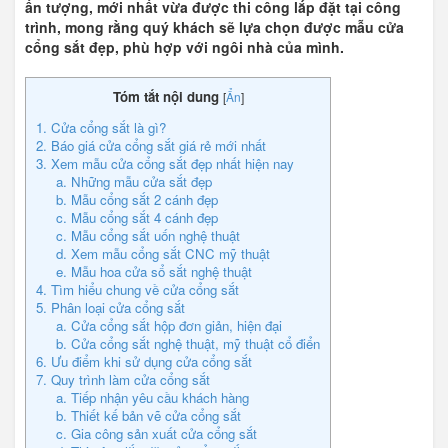
ấn tượng, mới nhất vừa được thi công lắp đặt tại công
trình, mong rằng quý khách sẽ lựa chọn được mẫu cửa
cổng sắt đẹp, phù hợp với ngôi nhà của mình.
Tóm tắt nội dung
[
Ẩn
]
1. Cửa cổng sắt là gì?
2. Báo giá cửa cổng sắt giá rẻ mới nhất
3. Xem mẫu cửa cổng sắt đẹp nhất hiện nay
a. Những mẫu cửa sắt đẹp
b. Mẫu cổng sắt 2 cánh đẹp
c. Mẫu cổng sắt 4 cánh đẹp
c. Mẫu cổng sắt uốn nghệ thuật
d. Xem mẫu cổng sắt CNC mỹ thuật
​e. Mẫu hoa cửa sổ sắt nghệ thuật
4. Tìm hiểu chung về cửa cổng sắt
5. Phân loại cửa cổng sắt
a. Cửa cổng sắt hộp đơn giản, hiện đại
b. Cửa cổng sắt nghệ thuật, mỹ thuật cổ điển
6. Ưu điểm khi sử dụng cửa cổng sắt
7. Quy trình làm cửa cổng sắt
a. Tiếp nhận yêu cầu khách hàng
b. Thiết kế bản vẽ cửa cổng sắt
c. Gia công sản xuất cửa cổng sắt