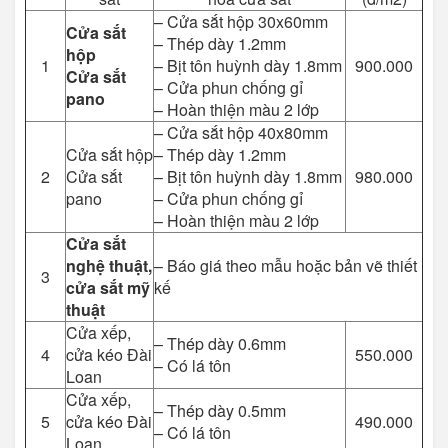
– Cửa sắt hộp 30x60mm
Cửa sắt
– Thép dày 1.2mm
hộp
1
– Bịt tôn huỳnh dày 1.8mm
900.000
Cửa sắt
– Cửa phun chống gỉ
pano
– Hoàn thiện màu 2 lớp
– Cửa sắt hộp 40x80mm
Cửa sắt hộp
– Thép dày 1.2mm
2
Cửa sắt
– Bịt tôn huỳnh dày 1.8mm
980.000
pano
– Cửa phun chống gỉ
– Hoàn thiện màu 2 lớp
Cửa sắt
nghệ thuật,
– Báo giá theo mẫu hoặc bản vẽ thiết
3
cửa sắt mỹ
kế
thuật
Cửa xếp,
– Thép dày 0.6mm
4
cửa kéo Đài
550.000
– Có lá tôn
Loan
Cửa xếp,
– Thép dày 0.5mm
5
cửa kéo Đài
490.000
– Có lá tôn
Loan