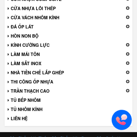
CỬA NHỰA LÕI THÉP
CỬA VÁCH NHÔM KÍNH
ĐÁ ỐP LÁT
HÒN NON BỘ
KÍNH CƯỜNG LỰC
LÀM MÁI TÔN
LÀM SẮT INOX
NHÀ TIỀN CHẾ LẮP GHÉP
THI CÔNG ỐP NHỰA
TRẦN THẠCH CAO
TỦ BẾP NHÔM
TỦ NHÔM KÍNH
LIÊN HỆ