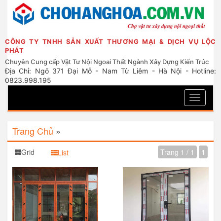
CÔNG TY TNHH SẢN XUẤT THƯƠNG MẠI & DỊCH VỤ LỘC
PHÁT
Chuyên Cung cấp Vật Tư Nội Ngoai Thất Ngành Xây Dựng Kiến Trúc
Địa Chỉ: Ngõ 371 Đại Mỗ - Nam Từ Liêm - Hà Nội - Hotline:
0823.998.195
Toggle
navigati
Trang Chủ
»
Grid
Trang 1 / 1
1
List