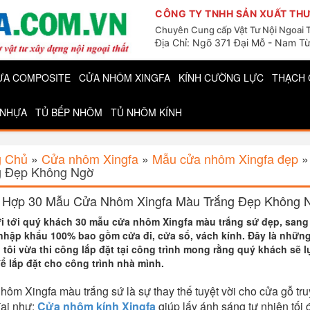
CÔNG TY TNHH SẢN XUẤT THƯ
Chuyên Cung cấp Vật Tư Nội Ngoai 
Địa Chỉ: Ngõ 371 Đại Mỗ - Nam Từ
ỰA COMPOSITE
CỬA NHÔM XINGFA
KÍNH CƯỜNG LỰC
THẠCH 
 NHỰA
TỦ BẾP NHÔM
TỦ NHÔM KÍNH
g Chủ
»
Cửa nhôm Xingfa
»
Mẫu cửa nhôm Xingfa đẹp
g Đẹp Không Ngờ
 Hợp 30 Mẫu Cửa Nhôm Xingfa Màu Trắng Đẹp Không 
i tới quý khách 30 mẫu cửa nhôm Xingfa màu trắng sứ đẹp, sang 
nhập khẩu 100% bao gồm cửa đi, cửa sổ, vách kính. Đây là nhữn
tôi vừa thi công lắp đặt tại công trình mong rằng quý khách sẽ
ể lắp đặt cho công trình nhà mình.
ôm Xingfa màu trắng sứ là sự thay thế tuyệt vời cho cửa gỗ truy
đại như:
Cửa nhôm kính Xingfa
giúp lấy ánh sáng tự nhiên tối đ