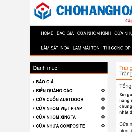
HOME
BÁO GIÁ
CỬA NHÔM KÍNH
CỬA NH
LÀM SẮT INOX
LÀM MÁI TÔN
THI CÔNG ỐP
Danh mục
Tran
Trắn
BÁO GIÁ
Tổng
BIỂN QUẢNG CÁO
Xin gử
CỬA CUỐN AUSTDOOR
hãng 
chúng 
CỬA NHÔM VIỆT PHÁP
nhất đ
CỬA NHÔM XINGFA
Cửa nh
CỬA NHỰA COMPOSITE
hiện 