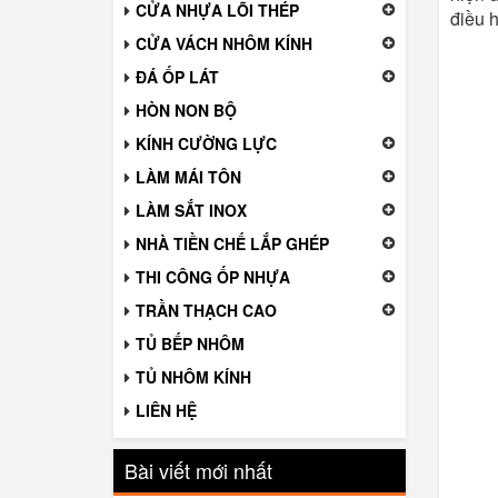
CỬA NHỰA LÕI THÉP
điều h
CỬA VÁCH NHÔM KÍNH
ĐÁ ỐP LÁT
HÒN NON BỘ
KÍNH CƯỜNG LỰC
LÀM MÁI TÔN
LÀM SẮT INOX
NHÀ TIỀN CHẾ LẮP GHÉP
THI CÔNG ỐP NHỰA
TRẦN THẠCH CAO
TỦ BẾP NHÔM
TỦ NHÔM KÍNH
LIÊN HỆ
Bài viết mới nhất