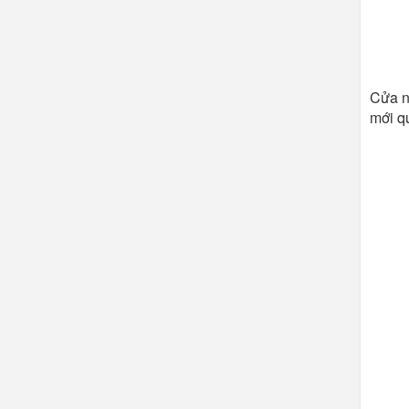
Cửa n
mới q