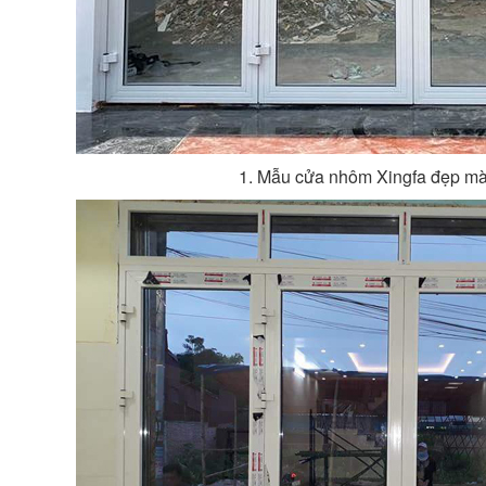
1. Mẫu cửa nhôm Xingfa đẹp mà