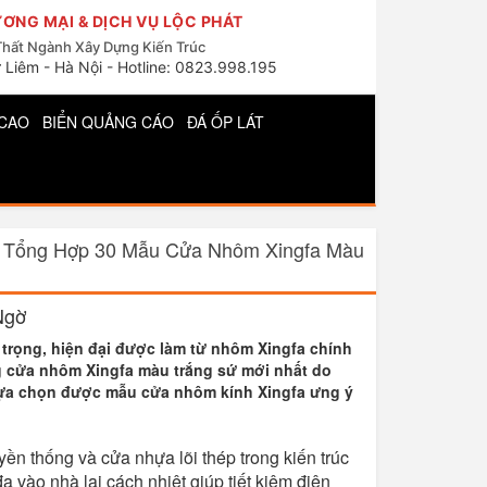
ƠNG MẠI & DỊCH VỤ LỘC PHÁT
Thất Ngành Xây Dựng Kiến Trúc
 Liêm - Hà Nội - Hotline: 0823.998.195
CAO
BIỂN QUẢNG CÁO
ĐÁ ỐP LÁT
»
Tổng Hợp 30 Mẫu Cửa Nhôm Xingfa Màu
Ngờ
trọng, hiện đại được làm từ nhôm Xingfa chính
g cửa nhôm Xingfa màu trắng sứ mới nhất do
 lựa chọn được mẫu cửa nhôm kính Xingfa ưng ý
ền thống và cửa nhựa lõi thép trong kiến trúc
a vào nhà lại cách nhiệt giúp tiết kiệm điện