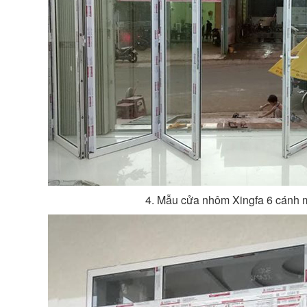
4. Mẫu cửa nhôm Xingfa 6 cánh m