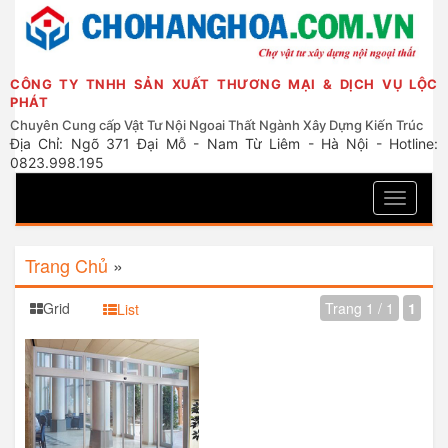
CÔNG TY TNHH SẢN XUẤT THƯƠNG MẠI & DỊCH VỤ LỘC
PHÁT
Chuyên Cung cấp Vật Tư Nội Ngoai Thất Ngành Xây Dựng Kiến Trúc
Địa Chỉ: Ngõ 371 Đại Mỗ - Nam Từ Liêm - Hà Nội - Hotline:
0823.998.195
Toggle
navigati
Trang Chủ
»
Grid
Trang 1 / 1
1
List