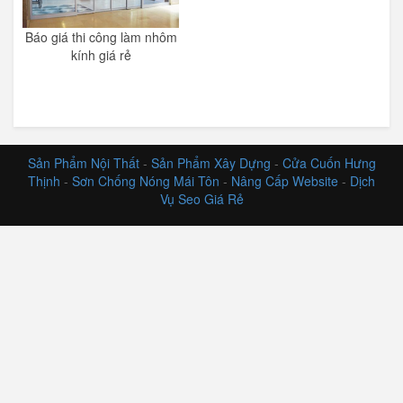
Báo giá thi công làm nhôm
kính giá rẻ
Sản Phẩm Nội Thất
-
Sản Phẩm Xây Dựng
-
Cửa Cuốn Hưng
Thịnh
-
Sơn Chống Nóng Mái Tôn
-
Nâng Cấp Website
-
Dịch
Vụ Seo Giá Rẻ