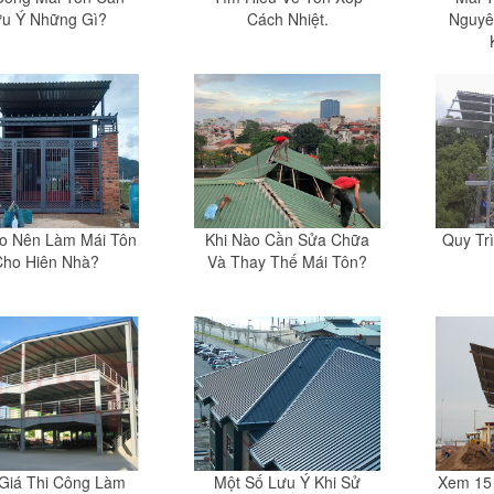
ưu Ý Những Gì?
Cách Nhiệt.
Nguyê
ao Nên Làm Mái Tôn
Khi Nào Cần Sửa Chữa
Quy Tr
Cho Hiên Nhà?
Và Thay Thế Mái Tôn?
Giá Thi Công Làm
Một Số Lưu Ý Khi Sử
Xem 15