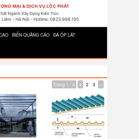
ƠNG MẠI & DỊCH VỤ LỘC PHÁT
Thất Ngành Xây Dựng Kiến Trúc
 Liêm - Hà Nội - Hotline: 0823.998.195
CAO
BIỂN QUẢNG CÁO
ĐÁ ỐP LÁT
Trang 1 / 3
1
2
3
»