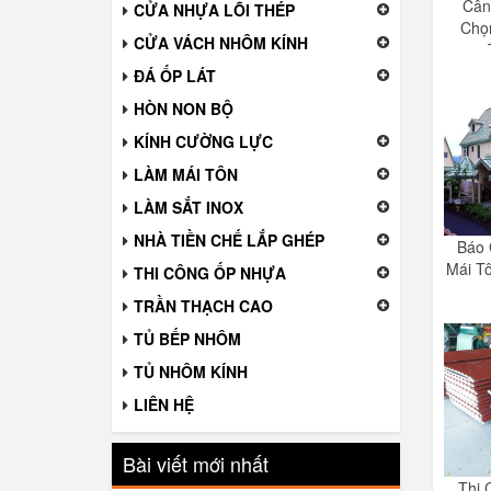
Cân
CỬA NHỰA LÕI THÉP
Chọ
CỬA VÁCH NHÔM KÍNH
ĐÁ ỐP LÁT
HÒN NON BỘ
KÍNH CƯỜNG LỰC
LÀM MÁI TÔN
LÀM SẮT INOX
NHÀ TIỀN CHẾ LẮP GHÉP
Báo 
Mái T
THI CÔNG ỐP NHỰA
TRẦN THẠCH CAO
TỦ BẾP NHÔM
TỦ NHÔM KÍNH
LIÊN HỆ
Bài viết mới nhất
Thi 