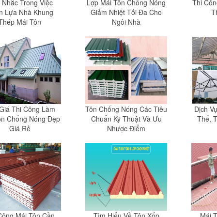
 Nhắc Trong Việc
Lợp Mái Tôn Chống Nóng
Thi Cô
n Lựa Nhà Khung
Giảm Nhiệt Tối Đa Cho
T
Thép Mái Tôn
Ngôi Nhà
Giá Thi Công Làm
Tôn Chống Nóng Các Tiêu
Dịch V
ôn Chống Nóng Đẹp
Chuẩn Kỹ Thuật Và Ưu
Thế, 
Giá Rẻ
Nhược Điểm
Công Mái Tôn Cần
Tìm Hiểu Về Tôn Xốp
Mái 