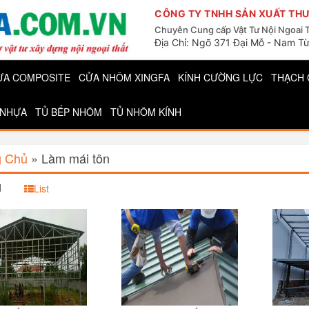
CÔNG TY TNHH SẢN XUẤT THƯ
Chuyên Cung cấp Vật Tư Nội Ngoai 
Địa Chỉ: Ngõ 371 Đại Mỗ - Nam Từ
ỰA COMPOSITE
CỬA NHÔM XINGFA
KÍNH CƯỜNG LỰC
THẠCH 
 NHỰA
TỦ BẾP NHÔM
TỦ NHÔM KÍNH
g Chủ
»
Làm mái tôn
d
List