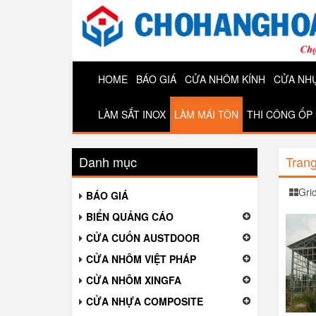
HOME
BÁO GIÁ
CỬA NHÔM KÍNH
CỬA NH
LÀM SẮT INOX
LÀM MÁI TÔN
THI CÔNG ỐP
Danh mục
Tran
Gri
BÁO GIÁ
BIỂN QUẢNG CÁO
CỬA CUỐN AUSTDOOR
CỬA NHÔM VIỆT PHÁP
CỬA NHÔM XINGFA
CỬA NHỰA COMPOSITE