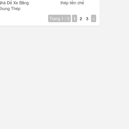
Nhà Để Xe Bằng
thép tiền chế
Khung Thép
Trang 1 / 3
1
2
3
»