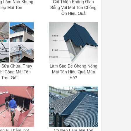
ng Làm Nhà Khung
Cải Thiện Không Gian
hép Mái Tôn
Sống Với Mái Tôn Chống
Ồn Hiệu Quả
ụ Sửa Chữa, Thay
Làm Sao Để Chống Nóng
Thi Công Mái Tôn
Mái Tôn Hiệu Quả Mùa
Trọn Gói
Hè?
Tôn Bị Thấm Dột
Có Nên Làm Mái Tôn