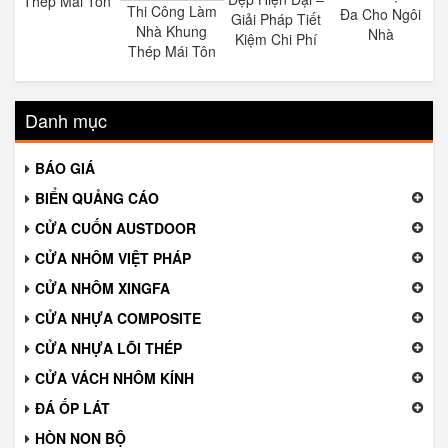
Thép Mái Tôn
Thi Công Làm
Đa Cho Ngôi
Giải Pháp Tiết
Nhà Khung
Nhà
Kiệm Chi Phí
Thép Mái Tôn
Danh mục
BÁO GIÁ
BIỂN QUẢNG CÁO
CỬA CUỐN AUSTDOOR
CỬA NHÔM VIỆT PHÁP
CỬA NHÔM XINGFA
CỬA NHỰA COMPOSITE
CỬA NHỰA LÕI THÉP
CỬA VÁCH NHÔM KÍNH
ĐÁ ỐP LÁT
HÒN NON BỘ