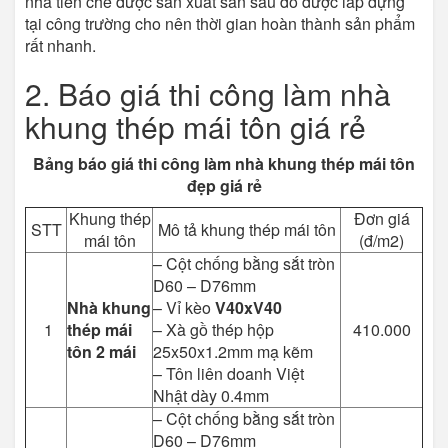
nhà tiền chế được sản xuất sẵn sau đó được lắp dựng
tại công trường cho nên thời gian hoàn thành sản phẩm
rất nhanh.
2. Báo giá thi công làm nhà
khung thép mái tôn giá rẻ
Bảng báo giá thi công làm nhà khung thép mái tôn
đẹp giá rẻ
Khung thép
Đơn giá
STT
Mô tả khung thép mái tôn
mái tôn
(đ/m2)
– Cột chống bằng sắt tròn
D60 – D76mm
Nhà khung
– Vỉ kèo
V40xV40
1
thép mái
– Xà gồ thép hộp
410.000
tôn 2 mái
25x50x1.2mm mạ kẽm
– Tôn liên doanh Việt
Nhật dày 0.4mm
– Cột chống bằng sắt tròn
D60 – D76mm