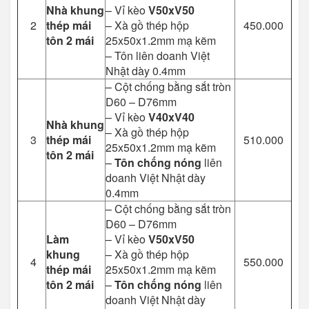
Nhà khung
– Vỉ kèo
V50xV50
2
thép mái
– Xà gồ thép hộp
450.000
tôn 2 mái
25x50x1.2mm mạ kẽm
– Tôn liên doanh Việt
Nhật dày 0.4mm
– Cột chống bằng sắt tròn
D60 – D76mm
– Vỉ kèo
V40xV40
Nhà khung
– Xà gồ thép hộp
3
thép mái
510.000
25x50x1.2mm mạ kẽm
tôn 2 mái
–
Tôn chống nóng
liên
doanh Việt Nhật dày
0.4mm
– Cột chống bằng sắt tròn
D60 – D76mm
Làm
– Vỉ kèo
V50xV50
khung
– Xà gồ thép hộp
4
550.000
thép mái
25x50x1.2mm mạ kẽm
tôn 2 mái
–
Tôn chống nóng
liên
doanh Việt Nhật dày