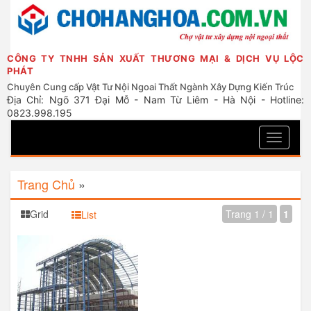
CÔNG TY TNHH SẢN XUẤT THƯƠNG MẠI & DỊCH VỤ LỘC
PHÁT
Chuyên Cung cấp Vật Tư Nội Ngoai Thất Ngành Xây Dựng Kiến Trúc
Địa Chỉ: Ngõ 371 Đại Mỗ - Nam Từ Liêm - Hà Nội - Hotline:
0823.998.195
Toggle
navigati
Trang Chủ
»
Grid
Trang 1 / 1
1
List