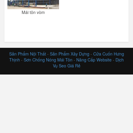
Mái tôn vòm
Sản Phẩm Nội Thất
-
Sản Phẩm Xây Dựng
-
Cửa Cuốn Hưng
Thịnh
-
Sơn Chống Nóng Mái Tôn
-
Nâng Cấp Website
-
Dịch
Vụ Seo Giá Rẻ