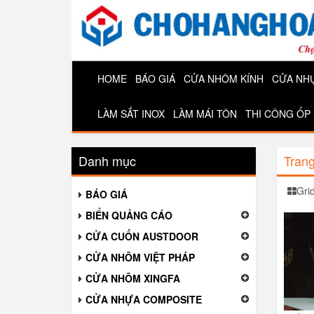
HOME
BÁO GIÁ
CỬA NHÔM KÍNH
CỬA NH
LÀM SẮT INOX
LÀM MÁI TÔN
THI CÔNG ỐP
Danh mục
Tran
Gri
BÁO GIÁ
BIỂN QUẢNG CÁO
CỬA CUỐN AUSTDOOR
CỬA NHÔM VIỆT PHÁP
CỬA NHÔM XINGFA
CỬA NHỰA COMPOSITE