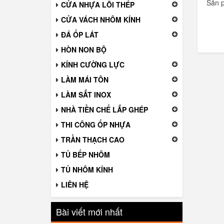
Sản 
CỬA NHỰA LÕI THÉP
CỬA VÁCH NHÔM KÍNH
ĐÁ ỐP LÁT
HÒN NON BỘ
KÍNH CƯỜNG LỰC
LÀM MÁI TÔN
LÀM SẮT INOX
NHÀ TIỀN CHẾ LẮP GHÉP
THI CÔNG ỐP NHỰA
TRẦN THẠCH CAO
TỦ BẾP NHÔM
TỦ NHÔM KÍNH
LIÊN HỆ
Bài viết mới nhất