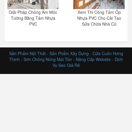
Giải Pháp Chống Ẩm Mốc
Xem Thi Công Tấm Ốp
Tường Bằng Tấm Nhựa
Nhựa PVC Cho Cải Tạo
PVC
Sửa Chữa Nhà Cũ
Sản Phẩm Nội Thất
-
Sản Phẩm Xây Dựng
-
Cửa Cuốn Hưng
Thịnh
-
Sơn Chống Nóng Mái Tôn
-
Nâng Cấp Website
-
Dịch
Vụ Seo Giá Rẻ