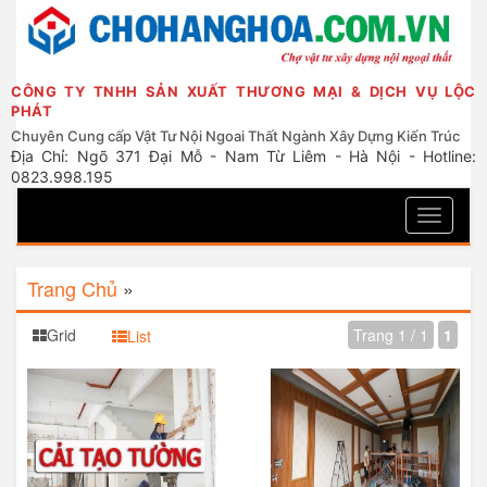
CÔNG TY TNHH SẢN XUẤT THƯƠNG MẠI & DỊCH VỤ LỘC
PHÁT
Chuyên Cung cấp Vật Tư Nội Ngoai Thất Ngành Xây Dựng Kiến Trúc
Địa Chỉ: Ngõ 371 Đại Mỗ - Nam Từ Liêm - Hà Nội - Hotline:
0823.998.195
Toggle
navigati
Trang Chủ
»
Grid
Trang 1 / 1
1
List