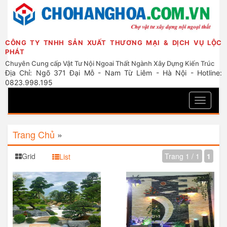
CÔNG TY TNHH SẢN XUẤT THƯƠNG MẠI & DỊCH VỤ LỘC
PHÁT
Chuyên Cung cấp Vật Tư Nội Ngoai Thất Ngành Xây Dựng Kiến Trúc
Địa Chỉ: Ngõ 371 Đại Mỗ - Nam Từ Liêm - Hà Nội - Hotline:
0823.998.195
Toggle
navigati
Trang Chủ
»
Grid
Trang 1 / 1
1
List