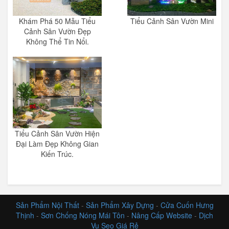
Khám Phá 50 Mẫu Tiểu
Tiểu Cảnh Sân Vườn Mini
Cảnh Sân Vườn Đẹp
Không Thể Tin Nổi.
Tiểu Cảnh Sân Vườn Hiện
Đại Làm Đẹp Không Gian
Kiến Trúc.
Sản Phẩm Nội Thất
-
Sản Phẩm Xây Dựng
-
Cửa Cuốn Hưng
Thịnh
-
Sơn Chống Nóng Mái Tôn
-
Nâng Cấp Website
-
Dịch
Vụ Seo Giá Rẻ