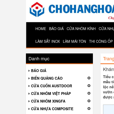
HOME
BÁO GIÁ
CỬA NHÔM KÍNH
CỬA NH
LÀM SẮT INOX
LÀM MÁI TÔN
THI CÔNG ỐP
Danh mục
Tran
Khám
BÁO GIÁ
Tiểu 
BIỂN QUẢNG CÁO
mẫu t
CỬA CUỐN AUSTDOOR
lộc n
vườn đ
CỬA NHÔM VIỆT PHÁP
được 
CỬA NHÔM XINGFA
CỬA NHỰA COMPOSITE