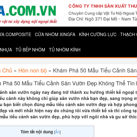
CÔNG TY TNHH SẢN XUẤT THƯ
Chuyên Cung cấp Vật Tư Nội Ngoai 
Địa Chỉ: Ngõ 371 Đại Mỗ - Nam Từ
ỰA COMPOSITE
CỬA NHÔM XINGFA
KÍNH CƯỜNG LỰC
THẠCH 
 NHỰA
TỦ BẾP NHÔM
TỦ NHÔM KÍNH
g Chủ
»
Hòn non bộ
»
Khám Phá 50 Mẫu Tiểu Cảnh Sân 
 Phá 50 Mẫu Tiểu Cảnh Sân Vườn Đẹp Không Thể Tin 
cảnh sân vườn ngày nay đang trở thành xu hướng thiết kế ngoại 
iểu cảnh này không chỉ giúp sân vườn nhà bạn đẹp, sang trọng m
ếu bạn biết chọn đúng mẫu tiểu cảnh sân vườn đẹp và hợp phong 
ẹp và mới nhất hiện nay do chúng tôi vừa thiết kế và thi công t
mẫu tiểu cảnh sân vườn đẹp, phù hợp với ngôi nhà và gu sở thí
Tóm tắt nội dung
[
Ẩn
]