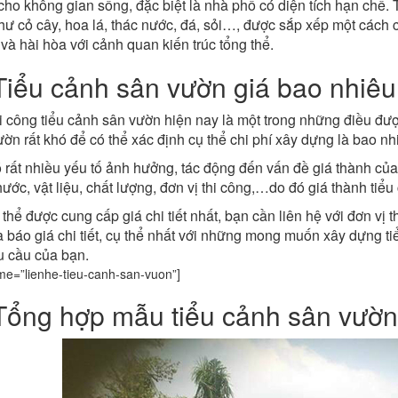
cho không gian sống, đặc biệt là nhà phố có diện tích hạn chế.
hư cỏ cây, hoa lá, thác nước, đá, sỏi…, được sắp xếp một cách 
và hài hòa với cảnh quan kiến trúc tổng thể.
Tiểu cảnh sân vườn giá bao nhiê
i công tiểu cảnh sân vườn hiện nay là một trong những điều đư
ờn rất khó để có thể xác định cụ thể chi phí xây dựng là bao nh
 rất nhiều yếu tố ảnh hưởng, tác động đến vấn đề giá thành của
hước, vật liệu, chất lượng, đơn vị thi công,…do đó giá thành tiể
thể được cung cấp giá chi tiết nhất, bạn cần liên hệ với đơn vị 
à báo giá chi tiết, cụ thể nhất với những mong muốn xây dựng t
u cầu của bạn.
me=”lienhe-tieu-canh-san-vuon”]
Tổng hợp mẫu tiểu cảnh sân vườn