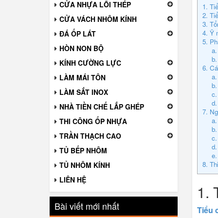
CỬA NHỰA LÕI THÉP
1. Ti
2. Ti
CỬA VÁCH NHÔM KÍNH
3. Tổ
4. Ỹ 
ĐÁ ỐP LÁT
​5. P
HÒN NON BỘ
a.
b.
KÍNH CƯỜNG LỰC
6. Cá
a.
LÀM MÁI TÔN
b.
LÀM SẮT INOX
c.
d.
NHÀ TIỀN CHẾ LẮP GHÉP
7. Ng
a.
THI CÔNG ỐP NHỰA
b.
TRẦN THẠCH CAO
c.
d
TỦ BẾP NHÔM
e.
8. Th
TỦ NHÔM KÍNH
LIÊN HỆ
1. 
Bài viết mới nhất
Tiểu 