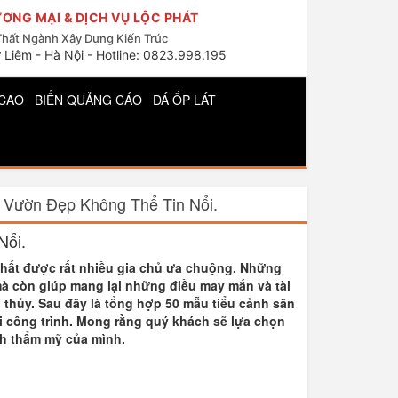
ƠNG MẠI & DỊCH VỤ LỘC PHÁT
Thất Ngành Xây Dựng Kiến Trúc
 Liêm - Hà Nội - Hotline: 0823.998.195
CAO
BIỂN QUẢNG CÁO
ĐÁ ỐP LÁT
Vườn Đẹp Không Thể Tin Nổi.
Nổi.
thất được rất nhiều gia chủ ưa chuộng. Những
à còn giúp mang lại những điều may mắn và tài
thủy. Sau đây là tổng hợp 50 mẫu tiểu cảnh sân
ại công trình. Mong rằng quý khách sẽ lựa chọn
ch thẩm mỹ của mình.