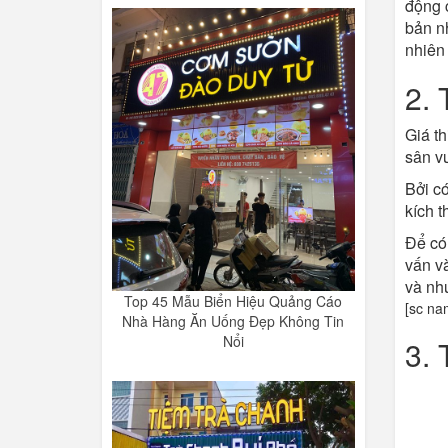
động 
bản n
nhiên 
2. 
Giá th
sân vư
Bởi có
kích t
Để có 
vấn v
và nh
Top 45 Mẫu Biển Hiệu Quảng Cáo
[sc na
Nhà Hàng Ăn Uống Đẹp Không Tin
Nổi
3. 