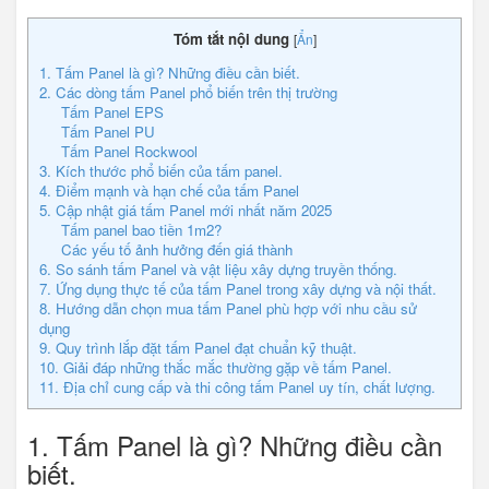
Tóm tắt nội dung
[
Ẩn
]
1. Tấm Panel là gì? Những điều cần biết.
2. Các dòng tấm Panel phổ biến trên thị trường
Tấm Panel EPS
Tấm Panel PU
Tấm Panel Rockwool
3. Kích thước phổ biến của tấm panel.
4. Điểm mạnh và hạn chế của tấm Panel
5. Cập nhật giá tấm Panel mới nhất năm 2025
Tấm panel bao tiền 1m2?
Các yếu tố ảnh hưởng đến giá thành
6. So sánh tấm Panel và vật liệu xây dựng truyền thống.
7. Ứng dụng thực tế của tấm Panel trong xây dựng và nội thất.
8. Hướng dẫn chọn mua tấm Panel phù hợp với nhu cầu sử
dụng
9. Quy trình lắp đặt tấm Panel đạt chuẩn kỹ thuật.
10. Giải đáp những thắc mắc thường gặp về tấm Panel.
11. Địa chỉ cung cấp và thi công tấm Panel uy tín, chất lượng.
1. Tấm Panel là gì? Những điều cần
biết.