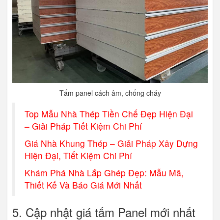
Tấm panel cách âm, chống cháy
Top Mẫu Nhà Thép Tiền Chế Đẹp Hiện Đại
– Giải Pháp Tiết Kiệm Chi Phí
Giá Nhà Khung Thép – Giải Pháp Xây Dựng
Hiện Đại, Tiết Kiệm Chi Phí
Khám Phá Nhà Lắp Ghép Đẹp: Mẫu Mã,
Thiết Kế Và Báo Giá Mới Nhất
5. Cập nhật giá tấm Panel mới nhất