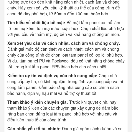
hưởng trực tiếp đến khả năng cách nhiệt, cách âm và chống
cháy. Hãy xem xét yêu cầu kỹ thuật cụ thể của công trình để
chọn độ dày phù hợp, từ 50mm đến 100mm hoặc hơn.
Tìm hiểu về chất liệu bề mặt:
Bề mặt tấm panel có thể làm
từ tôn mạ kẽm, tôn mạ màu hoặc inox. Chọn chất liệu phù hợp
với yêu cầu về thẩm mỹ, độ bền và khả năng chống ăn mòn.
Xem xét yêu cầu về cách nhiệt, cách âm và chống cháy:
Đánh giá mức độ cần thiết về cách nhiệt, cách âm và chống
cháy của công trình để chọn loại tấm panel có lớp lõi phù hợp.
Ví dụ, tấm panel PU và Rockwool đều có khả năng chống cháy
tốt, trong khi tấm panel EPS thích hợp cho cách nhiệt.
Kiểm tra uy tín và dịch vụ của nhà cung cấp:
Chọn nhà
cung cấp uy tín, có kinh nghiệm trong lĩnh vực cung cấp và thi
công tấm panel. Đảm bảo rằng nhà cung cấp có chính sách
bảo hành, dịch vụ hậu mãi và hỗ trợ kỹ thuật tốt.
Tham khảo ý kiến chuyên gia:
Trước khi quyết định, hãy
tham khảo ý kiến của các chuyên gia xây dựng để đảm bảo
rằng bạn chọn đúng loại tấm panel phù hợp với nhu cầu và
điều kiện thực tế của công trình.
Cân nhắc yếu tố tài chính:
Đánh giá ngân sách dự án và so