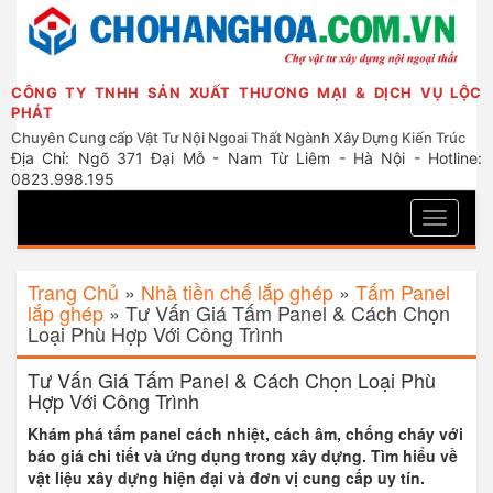
CÔNG TY TNHH SẢN XUẤT THƯƠNG MẠI & DỊCH VỤ LỘC
PHÁT
Chuyên Cung cấp Vật Tư Nội Ngoai Thất Ngành Xây Dựng Kiến Trúc
Địa Chỉ: Ngõ 371 Đại Mỗ - Nam Từ Liêm - Hà Nội - Hotline:
0823.998.195
Toggle
navigati
Trang Chủ
»
Nhà tiền chế lắp ghép
»
Tấm Panel
lắp ghép
»
Tư Vấn Giá Tấm Panel & Cách Chọn
Loại Phù Hợp Với Công Trình
Tư Vấn Giá Tấm Panel & Cách Chọn Loại Phù
Hợp Với Công Trình
Khám phá tấm panel cách nhiệt, cách âm, chống cháy với
báo giá chi tiết và ứng dụng trong xây dựng. Tìm hiểu về
vật liệu xây dựng hiện đại và đơn vị cung cấp uy tín.