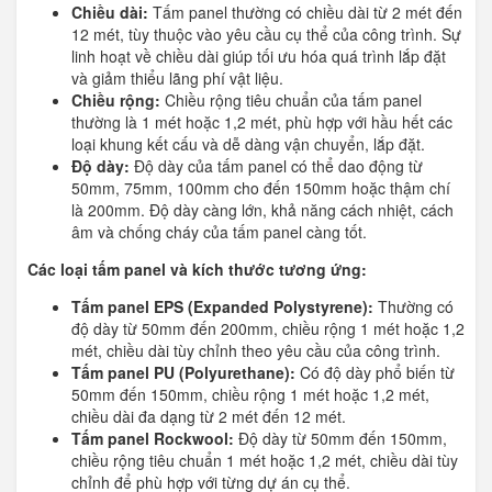
Chiều dài:
Tấm panel thường có chiều dài từ 2 mét đến
12 mét, tùy thuộc vào yêu cầu cụ thể của công trình. Sự
linh hoạt về chiều dài giúp tối ưu hóa quá trình lắp đặt
và giảm thiểu lãng phí vật liệu.
Chiều rộng:
Chiều rộng tiêu chuẩn của tấm panel
thường là 1 mét hoặc 1,2 mét, phù hợp với hầu hết các
loại khung kết cấu và dễ dàng vận chuyển, lắp đặt.
Độ dày:
Độ dày của tấm panel có thể dao động từ
50mm, 75mm, 100mm cho đến 150mm hoặc thậm chí
là 200mm. Độ dày càng lớn, khả năng cách nhiệt, cách
âm và chống cháy của tấm panel càng tốt.
Các loại tấm panel và kích thước tương ứng:
Tấm panel EPS (Expanded Polystyrene):
Thường có
độ dày từ 50mm đến 200mm, chiều rộng 1 mét hoặc 1,2
mét, chiều dài tùy chỉnh theo yêu cầu của công trình.
Tấm panel PU (Polyurethane):
Có độ dày phổ biến từ
50mm đến 150mm, chiều rộng 1 mét hoặc 1,2 mét,
chiều dài đa dạng từ 2 mét đến 12 mét.
Tấm panel Rockwool:
Độ dày từ 50mm đến 150mm,
chiều rộng tiêu chuẩn 1 mét hoặc 1,2 mét, chiều dài tùy
chỉnh để phù hợp với từng dự án cụ thể.