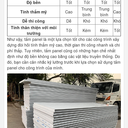
Độ bền
Tốt
Tốt
Tốt
Tốt
Trung
Trung
Tính thẩm mỹ
Cao
Cao
bình
bình
Dễ thi công
Dễ
Khó
Khó
Khó
Tính thân thiện với môi
Tốt
Kém
Kém
Tốt
trường
Như vậy, tấm panel là một lựa chọn tốt cho các công trình xây
dựng đòi hỏi tính thẩm mỹ cao, thời gian thi công nhanh và chi
phí thấp. Tuy nhiên, tấm panel cũng có những hạn chế nhất
định như độ bền không cao bằng các vật liệu truyền thống. Do
đó, bạn cần cân nhắc kỹ lưỡng trước khi lựa chọn sử dụng tấm
panel cho công trình của mình.