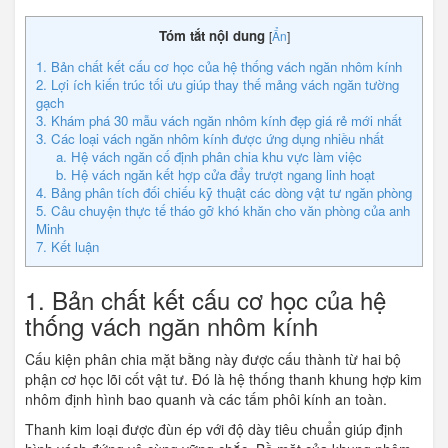
Tóm tắt nội dung
[
Ẩn
]
1. Bản chất kết cấu cơ học của hệ thống vách ngăn nhôm kính
2. Lợi ích kiến trúc tối ưu giúp thay thế mảng vách ngăn tường
gạch
3. Khám phá 30 mẫu vách ngăn nhôm kính đẹp giá rẻ mới nhất
3. Các loại vách ngăn nhôm kính được ứng dụng nhiều nhất
a. Hệ vách ngăn cố định phân chia khu vực làm việc
b. Hệ vách ngăn kết hợp cửa đẩy trượt ngang linh hoạt
4. Bảng phân tích đối chiếu kỹ thuật các dòng vật tư ngăn phòng
5. Câu chuyện thực tế tháo gỡ khó khăn cho văn phòng của anh
Minh
7. Kết luận
1. Bản chất kết cấu cơ học của hệ
thống vách ngăn nhôm kính
Cấu kiện phân chia mặt bằng này được cấu thành từ hai bộ
phận cơ học lõi cốt vật tư. Đó là hệ thống thanh khung hợp kim
nhôm định hình bao quanh và các tấm phôi kính an toàn.
Thanh kim loại được đùn ép với độ dày tiêu chuẩn giúp định