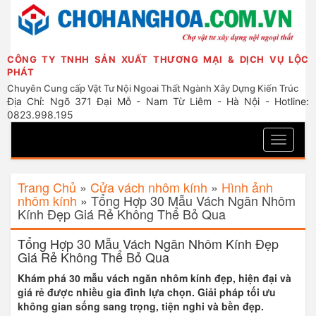
CÔNG TY TNHH SẢN XUẤT THƯƠNG MẠI & DỊCH VỤ LỘC
PHÁT
Chuyên Cung cấp Vật Tư Nội Ngoai Thất Ngành Xây Dựng Kiến Trúc
Địa Chỉ: Ngõ 371 Đại Mỗ - Nam Từ Liêm - Hà Nội - Hotline:
0823.998.195
Toggle
navigati
Trang Chủ
»
Cửa vách nhôm kính
»
Hình ảnh
nhôm kính
»
Tổng Hợp 30 Mẫu Vách Ngăn Nhôm
Kính Đẹp Giá Rẻ Không Thể Bỏ Qua
Tổng Hợp 30 Mẫu Vách Ngăn Nhôm Kính Đẹp
Giá Rẻ Không Thể Bỏ Qua
Khám phá 30 mẫu vách ngăn nhôm kính đẹp, hiện đại và
giá rẻ được nhiều gia đình lựa chọn. Giải pháp tối ưu
không gian sống sang trọng, tiện nghi và bền đẹp.