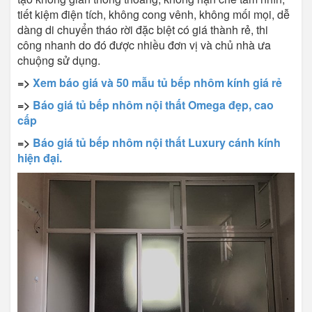
tiết kiệm điện tích, không cong vênh, không mối mọi, dễ
dàng di chuyển tháo rời đặc biệt có giá thành rẻ, thi
công nhanh do đó được nhiều đơn vị và chủ nhà ưa
chuộng sử dụng.
=>
Xem báo giá và 50 mẫu tủ bếp nhôm kính giá rẻ
=>
Báo giá tủ bếp nhôm nội thất Omega đẹp, cao
cấp
=>
Báo giá tủ bếp nhôm nội thất Luxury cánh kính
hiện đại.