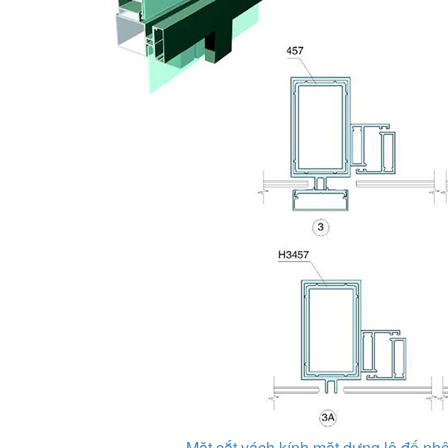
Mặt cắt vách kính mặt dựng lộ đố nh