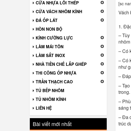
CỬA NHỰA LÕI THÉP
[sc na
CỬA VÁCH NHÔM KÍNH
Vách 
ĐÁ ỐP LÁT
1. Đặc
HÒN NON BỘ
–
Tùy t
KÍNH CƯỜNG LỰC
nhôm t
LÀM MÁI TÔN
– Có k
LÀM SẮT INOX
– Có k
NHÀ TIỀN CHẾ LẮP GHÉP
như g
THI CÔNG ỐP NHỰA
– Đáp
TRẦN THẠCH CAO
– Tạo 
TỦ BẾP NHÔM
trong.
TỦ NHÔM KÍNH
–
Phù 
sáng t
LIÊN HỆ
–
Đa d
Bài viết mới nhất
trúc d