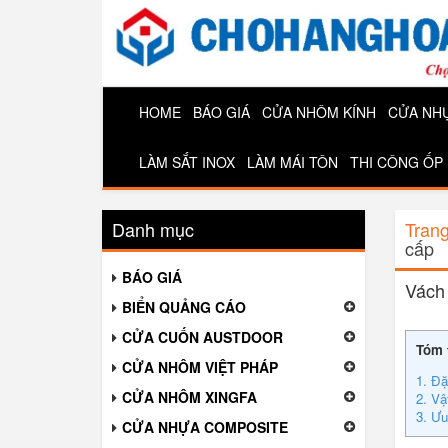
HOME
BÁO GIÁ
CỬA NHÔM KÍNH
CỬA NH
LÀM SẮT INOX
LÀM MÁI TÔN
THI CÔNG ỐP
Danh mục
Tran
cấp
BÁO GIÁ
Vách 
BIỂN QUẢNG CÁO
CỬA CUỐN AUSTDOOR
Tóm 
CỬA NHÔM VIỆT PHÁP
1. Đặ
CỬA NHÔM XINGFA
2. Vậ
3. Ưu
CỬA NHỰA COMPOSITE