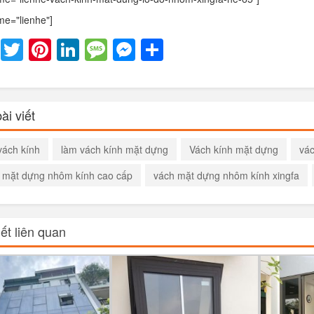
me="lienhe"]
Facebook
Twitter
Pinterest
LinkedIn
Message
Messenger
Share
ài viết
vách kính
làm vách kính mặt dựng
Vách kính mặt dựng
vác
 mặt dựng nhôm kính cao cấp
vách mặt dựng nhôm kính xingfa
iết liên quan