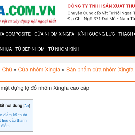
CÔNG TY TNHH SẢN XUẤT THƯ
Chuyên Cung cấp Vật Tư Nội Ngoai 
Địa Chỉ: Ngõ 371 Đại Mỗ - Nam Từ
ỰA COMPOSITE
CỬA NHÔM XINGFA
KÍNH CƯỜNG LỰC
THẠCH 
 NHỰA
TỦ BẾP NHÔM
TỦ NHÔM KÍNH
g Chủ
»
Cửa nhôm Xingfa
»
Sản phẩm cửa nhôm Xingfa
mặt dựng lộ đố nhôm Xingfa cao cấp
tắt nội dung
[
Ẩn
]
c điểm kỹ thuật
t liệu cấu thành
 điểm