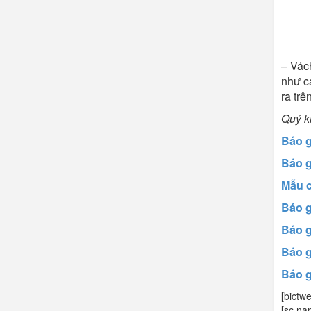
– Vác
như cá
ra trê
Quý k
Báo g
Báo g
Mẫu c
Báo g
Báo g
Báo g
Báo g
[bictw
[sc na