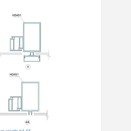
ôm xingfa hệ 65