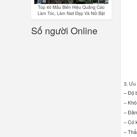
Top 40 Mẫu Biển Hiệu Quảng Cáo
Làm Tóc, Làm Nail Đẹp Và Nổi Bật
Số người Online
3. Ưu
– Độ b
– Khô
– Đảm
– Có 
– Thẩm