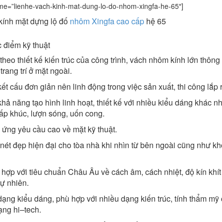
me=”lienhe-vach-kinh-mat-dung-lo-do-nhom-xingfa-he-65″]
kính mặt dựng lộ đố
nhôm Xingfa cao cấp
hệ 65
 điểm kỹ thuật
heo thiết kế kiến trúc của công trình, vách nhôm kính lớn t
rang trí ở mặt ngoài.
ết cấu đơn giản nên linh động trong việc sản xuất, thi công lắp 
hả năng tạo hình linh hoạt, thiết kế với nhiều kiểu dáng khác nh
ấp khúc, lượn sóng, uốn cong.
 ứng yêu cầu cao về mặt kỹ thuật.
nét đẹp hiện đại cho tòa nhà khi nhìn từ bên ngoài cũng như k
hợp với tiêu chuẩn Châu Âu về cách âm, cách nhiệt, độ kín khít
ự nhiên.
ạng kiểu dáng, phù hợp với nhiều dạng kiến trúc, tính thẩm mỹ c
ạng hi
–
tech.