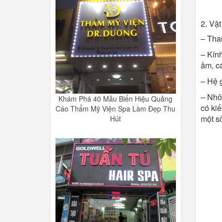
2. Vật
– Tha
– Kính
âm, cá
– Hệ 
–
Nhôm
Khám Phá 40 Mẫu Biển Hiệu Quảng
có kiế
Cáo Thẩm Mỹ Viện Spa Làm Đẹp Thu
một số
Hút