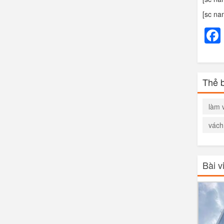
[sc na
Thẻ b
làm 
vách
Bài v