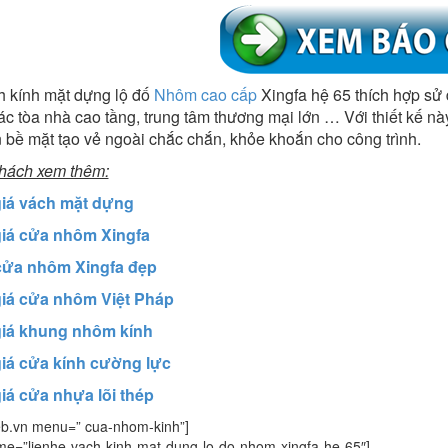
h kính mặt dựng lộ đố
Nhôm cao cấp
Xingfa hệ 65 thích hợp sử 
c tòa nhà cao tầng, trung tâm thương mại lớn … Với thiết kế nà
n bề mặt tạo vẻ ngoài chắc chắn, khỏe khoắn cho công trình.
hách xem thêm:
iá vách mặt dựng
iá cửa nhôm Xingfa
ửa nhôm Xingfa đẹp
iá cửa nhôm Việt Pháp
iá khung nhôm kính
iá cửa kính cường lực
iá cửa nhựa lõi thép
eb.vn menu=” cua-nhom-kinh”]
me=”lienhe-vach-kinh-mat-dung-lo-do-nhom-xingfa-he-65″]