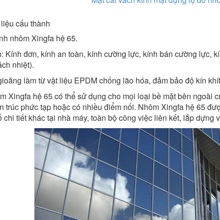
 liệu cấu thành
nh nhôm Xingfa hệ 65.
: Kính đơn, kính an toàn, kính cường lực, kính bán cường lực, k
ch nhiệt).
gioăng làm từ vật liệu EPDM chống lão hóa, đảm bảo độ kín khít
 Xingfa hệ 65 có thể sử dụng cho mọi loại bề mặt bên ngoài củ
n trúc phức tạp hoặc có nhiều điểm nối. Nhôm Xingfa hệ 65 được
 chi tiết khác tại nhà máy, toàn bộ công việc liên kết, lắp dựng