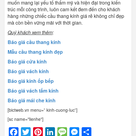
muốn mang lại yếu tố thẩm mỹ và hiện đại trong kiến
trúc mỗi công trình, luôn cam kết đem đến cho khách
hàng những chiếc cầu thang kính giá rẻ không chỉ đẹp
mà còn bền vững mãi với thời gian.
Quý khách xem thêm
:
Báo giá cầu thang kính
Mẫu cầu thang kính đẹp
Báo giá cửa kính
Báo giá vách kính
Báo giá kính ốp bếp
Báo giá vách tắm kính
Báo giá mái che kính
[bictweb.vn menu=” kinh-cuong-luc”]
[sc name="lienhe"]
Facebook
Twitter
Pinterest
LinkedIn
Message
Messenger
Share