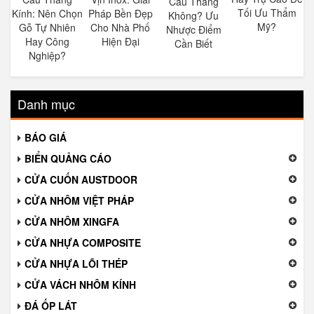
Cầu Thang
Tối Ưu Thẩm
Kính: Nên Chọn
Pháp Bền Đẹp
Không? Ưu
Mỹ?
Gỗ Tự Nhiên
Cho Nhà Phố
Nhược Điểm
Hay Công
Hiện Đại
Cần Biết
Nghiệp?
Danh mục
BÁO GIÁ
BIỂN QUẢNG CÁO
CỬA CUỐN AUSTDOOR
CỬA NHÔM VIỆT PHÁP
CỬA NHÔM XINGFA
CỬA NHỰA COMPOSITE
CỬA NHỰA LÕI THÉP
CỬA VÁCH NHÔM KÍNH
ĐÁ ỐP LÁT