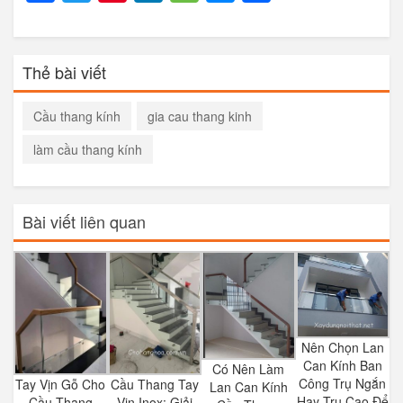
Thẻ bài viết
Cầu thang kính
gia cau thang kinh
làm cầu thang kính
Bài viết liên quan
Nên Chọn Lan
Can Kính Ban
Có Nên Làm
Công Trụ Ngắn
Tay Vịn Gỗ Cho
Cầu Thang Tay
Lan Can Kính
Hay Trụ Cao Để
Cầu Thang
Vịn Inox: Giải