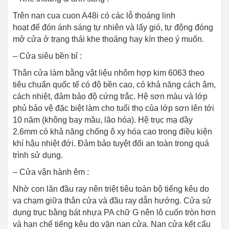
Trên nan cua cuon A48i có các lỗ thoáng linh
hoạt để đón ánh sáng tự nhiên và lấy gió, tự động đóng
mở cửa ở trạng thái khe thoáng hay kín theo ý muốn.
– Cửa siêu bền bỉ :
Thân cửa làm bằng vật liệu nhôm hợp kim 6063 theo
tiêu chuẩn quốc tế có độ bền cao, có khả năng cách âm,
cách nhiệt, đảm bảo độ cứng trắc. Hệ sơn màu và lớp
phủ bảo vệ đặc biệt làm cho tuổi thọ của lớp sơn lên tới
10 năm (không bay mầu, lão hóa). Hệ trục mạ dầy
2.6mm có khả năng chống ô xy hóa cao trong điều kiện
khí hậu nhiệt đới. Đảm bảo tuyệt đối an toàn trong quá
trình sử dụng.
– Cửa vận hành êm :
Nhờ con lăn đầu ray nên triệt tiêu toàn bộ tiếng kêu do
va chạm giữa thân cửa và đầu ray dẫn hướng. Cửa sử
dụng trục bằng bát nhựa PA chữ G nên lô cuốn tròn hơn
và hạn chế tiếng kêu do vặn nan cửa. Nan cửa kết cấu