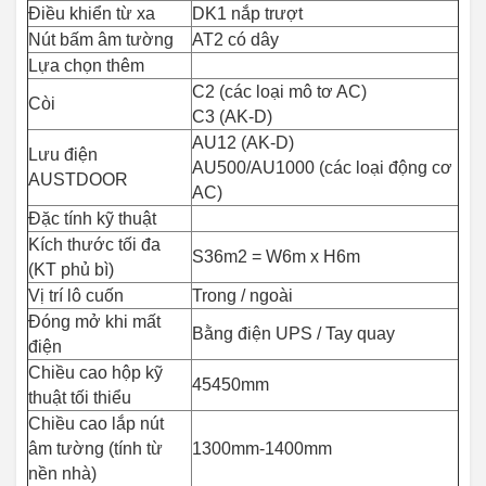
Điều khiển từ xa
DK1 nắp trượt
Nút bấm âm tường
AT2 có dây
Lựa chọn thêm
C2 (các loại mô tơ AC)
Còi
C3 (AK-D)
AU12 (AK-D)
Lưu điện
AU500/AU1000 (các loại động cơ
AUSTDOOR
AC)
Đặc tính kỹ thuật
Kích thước tối đa
S36m2 = W6m x H6m
(KT phủ bì)
Vị trí lô cuốn
Trong / ngoài
Đóng mở khi mất
Bằng điện UPS / Tay quay
điện
Chiều cao hộp kỹ
45450mm
thuật tối thiểu
Chiều cao lắp nút
âm tường (tính từ
1300mm-1400mm
nền nhà)