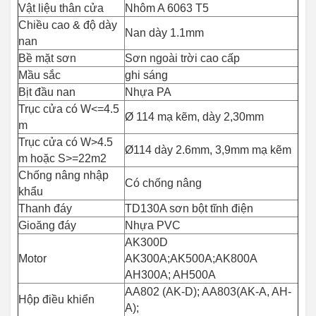
Vật liệu thân cửa
Nhôm A 6063 T5
Chiều cao & độ dày
Nan dày 1.1mm
nan
Bề mặt sơn
Sơn ngoài trời cao cấp
Mầu sắc
ghi sáng
Bịt đầu nan
Nhựa PA
Trục cửa có W<=4.5
Ø 114 mạ kẽm, dày 2,30mm
m
Trục cửa có W>4.5
Ø114 dày 2.6mm, 3,9mm mạ kẽm
m hoặc S>=22m2
Chống nâng nhập
Có chống nâng
khẩu
Thanh đáy
TD130A sơn bột tĩnh điện
Gioăng đáy
Nhựa PVC
AK300D
Motor
AK300A;AK500A;AK800A
AH300A; AH500A
AA802 (AK-D); AA803(AK-A, AH-
Hộp điều khiển
A);