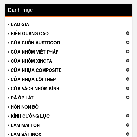
Danh mục
BÁO GIÁ
BIỂN QUẢNG CÁO
CỬA CUỐN AUSTDOOR
CỬA NHÔM VIỆT PHÁP
CỬA NHÔM XINGFA
CỬA NHỰA COMPOSITE
CỬA NHỰA LÕI THÉP
CỬA VÁCH NHÔM KÍNH
ĐÁ ỐP LÁT
HÒN NON BỘ
KÍNH CƯỜNG LỰC
LÀM MÁI TÔN
LÀM SẮT INOX