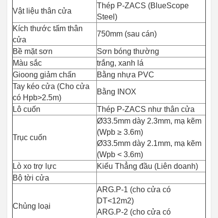
Thép P-ZACS (BlueScope
Vật liệu thân cửa
Steel)
Kích thước tấm thân
750mm (sau cán)
cửa
Bề mặt sơn
Sơn bóng thường
Màu sắc
trắng, xanh lá
Gioong giảm chấn
Bằng nhựa PVC
Tay kéo cửa (Cho cửa
Bằng INOX
có Hpb>2.5m)
Lô cuốn
Thép P-ZACS như thân cửa
Ø33.5mm dày 2.3mm, mạ kẽm
(Wpb ≥ 3.6m)
Trục cuốn
Ø33.5mm dày 2.1mm, mạ kẽm
(Wpb < 3.6m)
Lò xo trợ lực
Kiểu Thẳng đầu (Liên doanh)
Bộ tời cửa
ARG.P-1 (cho cửa có
DT<12m2)
Chủng loại
ARG.P-2 (cho cửa có