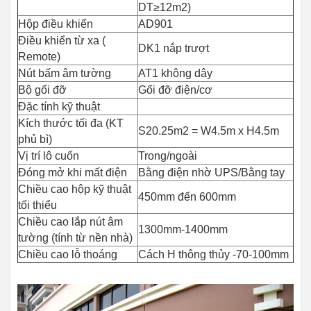
DT≥12m2)
Hộp điều khiển
AD901
Điều khiển từ xa (
DK1 nắp trượt
Remote)
Nút bấm âm tường
AT1 không dây
Bộ gối đỡ
Gối đỡ điện/cơ
Đặc tính kỹ thuật
Kích thước tối đa (KT
S20.25m2 = W4.5m x H4.5m
phủ bì)
Vị trí lô cuốn
Trong/ngoài
Đóng mở khi mất điện
Bằng điện nhờ UPS/Bằng tay
Chiều cao hộp kỹ thuật
450mm đến 600mm
tối thiểu
Chiều cao lắp nút âm
1300mm-1400mm
tường (tính từ nền nhà)
Chiều cao lỗ thoáng
Cách H thông thủy -70-100mm