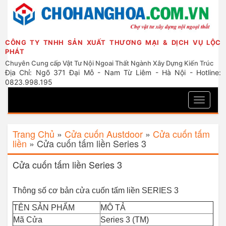
CÔNG TY TNHH SẢN XUẤT THƯƠNG MẠI & DỊCH VỤ LỘC
PHÁT
Chuyên Cung cấp Vật Tư Nội Ngoai Thất Ngành Xây Dựng Kiến Trúc
Địa Chỉ: Ngõ 371 Đại Mỗ - Nam Từ Liêm - Hà Nội - Hotline:
0823.998.195
Toggle
navigati
Trang Chủ
»
Cửa cuốn Austdoor
»
Cửa cuốn tấm
liền
»
Cửa cuốn tấm liền Series 3
Cửa cuốn tấm liền Series 3
Thông số cơ bản cửa cuốn tấm liền SERIES 3
TÊN SẢN PHẨM
MÔ TẢ
Mã Cửa
Series 3 (TM)