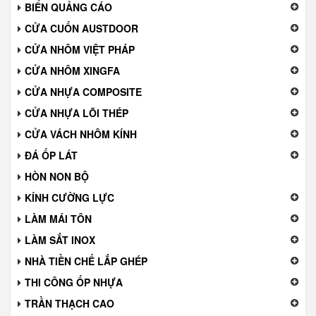
BIỂN QUẢNG CÁO
CỬA CUỐN AUSTDOOR
CỬA NHÔM VIỆT PHÁP
CỬA NHÔM XINGFA
CỬA NHỰA COMPOSITE
CỬA NHỰA LÕI THÉP
CỬA VÁCH NHÔM KÍNH
ĐÁ ỐP LÁT
HÒN NON BỘ
KÍNH CƯỜNG LỰC
LÀM MÁI TÔN
LÀM SẮT INOX
NHÀ TIỀN CHẾ LẮP GHÉP
THI CÔNG ỐP NHỰA
TRẦN THẠCH CAO