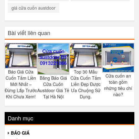
giá cửa cuốn austdoor
Bài viết liên quan
Báo Giá Cửa
Top 30 Mẫu
Cửa cuốn an
Cuốn Tấm Liền
Cửa Cuốn Tấm
Bảng Báo Giá
toàn gồm
Mới Nhất –
Liền Đẹp Được
Cửa Cuốn
những tiêu chí
Đừng Lắp Trước
Ưa Chuộng Sử
Austdoor Giá Tẻ
nào?
Khi Chưa Xem!
Dụng.
Tại Hà Nội
Danh mục
BÁO GIÁ