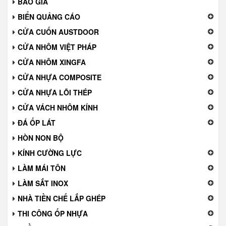
BÁO GIÁ
BIỂN QUẢNG CÁO
CỬA CUỐN AUSTDOOR
CỬA NHÔM VIỆT PHÁP
CỬA NHÔM XINGFA
CỬA NHỰA COMPOSITE
CỬA NHỰA LÕI THÉP
CỬA VÁCH NHÔM KÍNH
ĐÁ ỐP LÁT
HÒN NON BỘ
KÍNH CƯỜNG LỰC
LÀM MÁI TÔN
LÀM SẮT INOX
NHÀ TIỀN CHẾ LẮP GHÉP
THI CÔNG ỐP NHỰA