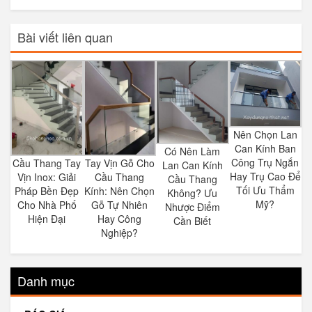
Bài viết liên quan
Nên Chọn Lan
Can Kính Ban
Có Nên Làm
Công Trụ Ngắn
Cầu Thang Tay
Tay Vịn Gỗ Cho
Lan Can Kính
Hay Trụ Cao Để
Vịn Inox: Giải
Cầu Thang
Cầu Thang
Tối Ưu Thẩm
Pháp Bền Đẹp
Kính: Nên Chọn
Không? Ưu
Mỹ?
Cho Nhà Phố
Gỗ Tự Nhiên
Nhược Điểm
Hiện Đại
Hay Công
Cần Biết
Nghiệp?
Danh mục