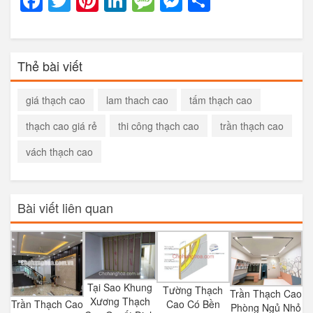
Facebook
Twitter
Pinterest
LinkedIn
Message
Messenger
Share
Thẻ bài viết
giá thạch cao
lam thach cao
tấm thạch cao
thạch cao giá rẻ
thi công thạch cao
trần thạch cao
vách thạch cao
Bài viết liên quan
Tại Sao Khung
Tường Thạch
Trần Thạch Cao
Xương Thạch
Trần Thạch Cao
Cao Có Bền
Phòng Ngủ Nhỏ