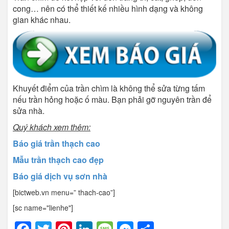
cong… nên có thể thiết kế nhiều hình dạng và không
gian khác nhau.
Khuyết điểm của trần chìm là không thể sửa từng tấm
nếu trần hỏng hoặc ố màu. Bạn phải gỡ nguyên trần để
sửa nhà.
Quý khách xem thêm:
Báo giá trần thạch cao
Mẫu trần thạch cao đẹp
Báo giá dịch vụ sơn nhà
[bictweb.vn menu=” thach-cao”]
[sc name="lienhe"]