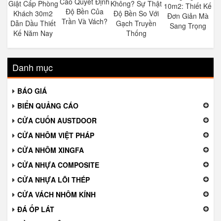
Cao Quyết Định
Giật Cấp Phòng
Không? Sự Thật
10m2: Thiết Kế
Độ Bền Của
Khách 30m2
Độ Bền So Với
Đơn Giản Mà
Trần Và Vách?
Dẫn Dầu Thiết
Gạch Truyền
Sang Trọng
Kế Năm Nay
Thống
Danh mục
BÁO GIÁ
BIỂN QUẢNG CÁO
CỬA CUỐN AUSTDOOR
CỬA NHÔM VIỆT PHÁP
CỬA NHÔM XINGFA
CỬA NHỰA COMPOSITE
CỬA NHỰA LÕI THÉP
CỬA VÁCH NHÔM KÍNH
ĐÁ ỐP LÁT