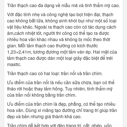
Trần thạch cao đa dạng về mẫu mã và tính thẩm mỹ cao.
Với đặc tính nhẹ và công nghệ tạo bọt hiện đại, thạch
cao không bắt lửa, không sinh khói bụi như một số loại
vật liệu khác. Ngoài ra thạch cao còn có tác dụng cách
âm,cách nhiệt tốt, người thi công có thể tạo ra được
nhiều hoa văn khác nhau và không bị mốc theo thời
gian. Mỗi tấm thạch cao thường có kích thước
1,23×2,41m, tương đương một tấm ván ép. Hai mặt của
tấm thạch cao được dán một loại giấy đặc biệt để trét
mastic.
Trần thạch cao có hai loại: trần nổi và trần chìm.
Ưu điểm của trần nổi là nếu cần sửa chữa, bạn có thể
tháo rời hoặc thay tấm hỏng. Tuy nhiên, tính thẩm mỹ
của trần nổi không bằng trần chìm.
Ưu điểm của trần chìm là đẹp, phẳng, có thể tạo nhiều
hoa văn. Dùng xi măng tạo đường chỉ trang trí giúp trần
đẹp và bền nhưng giá thành khá cao.
Trần chìm dễ kết hợp với đèn trang trí, cắt, ghép, uốn