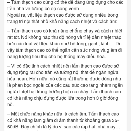
– Tấm thạch cao cũng có thể dễ dàng ứng dụng cho các
trần nhà và tường có độ cong vênh.
Ngoài ra, vật liệu thạch cao được sử dụng nhiều trong
trang trí nội thất nhở khả năng cách nhiệt và cách âm:
– Tấm thạch cao có khả năng chống cháy và cách nhiệt
rất tốt. Nó không hấp thu độ nóng và tỉ lệ dẫn nhiệt thấp
hơn các loại vật liệu khác như bê-tông, gạch, kính… Do
vậy tấm thạch cao có thể ngăn cản sức nóng và giảm đi
năng lượng tiêu thụ cho hệ thống máy điều hòa.
– Vì có đặc tính cách nhiệt nên tấm thạch cao được sử
dụng rộng rãi cho trần và tường nội thất để ngăn ngừa
hỏa hoạn. Hơn nữa, nó cũng rất thường được dùng như
là phần bọc ngoài của các cấu trúc cao tầng nhằm ngăn
ngừa thiệt hại trong trường hợp có cháy. Tấm thạch cao
có khả năng chịu đựng được lửa trong hơn 3 giờ đồng
hồ.
– Một chức năng khác nữa là cách âm. Tấm thạch cao
có khả năng làm giảm đi âm thanh từ khoảng giữa 35-
60dB. Đây chính là lý do vì sao các rạp hát, nhà máy…