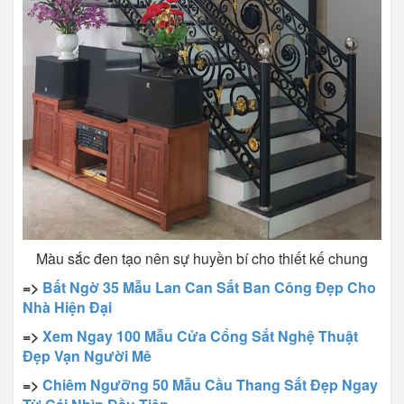
Màu sắc đen tạo nên sự huyền bí cho thiết kế chung
=>
Bất Ngờ 35 Mẫu Lan Can Sắt Ban Công Đẹp Cho
Nhà Hiện Đại
=>
Xem Ngay 100 Mẫu Cửa Cổng Sắt Nghệ Thuật
Đẹp Vạn Người Mê
=>
Chiêm Ngưỡng 50 Mẫu Cầu Thang Sắt Đẹp Ngay