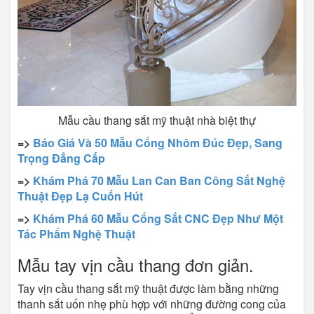
Mẫu cầu thang sắt mỹ thuật nhà biệt thự
=>
Báo Giá Và 50 Mẫu Cổng Nhôm Đúc Đẹp, Sang
Trọng Đẳng Cấp
=>
Khám Phá 70 Mẫu Lan Can Ban Công Sắt Nghệ
Thuật Đẹp Lạ Cuốn Hút
=>
Khám Phá 60 Mẫu Cổng Sắt CNC Đẹp Như Một
Tác Phẩm Nghệ Thuật
Mẫu tay vịn cầu thang đơn giản.​
Tay vịn cầu thang sắt mỹ thuật được làm bằng những
thanh sắt uốn nhẹ phù hợp với những đường cong của