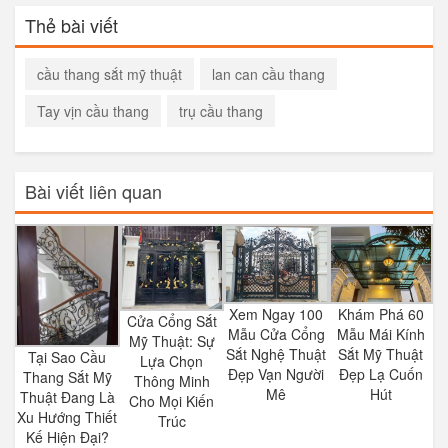
Thẻ bài viết
cầu thang sắt mỹ thuật
lan can cầu thang
Tay vịn cầu thang
trụ cầu thang
Bài viết liên quan
Xem Ngay 100
Khám Phá 60
Cửa Cổng Sắt
Mẫu Cửa Cổng
Mẫu Mái Kính
Mỹ Thuật: Sự
Sắt Nghệ Thuật
Sắt Mỹ Thuật
Tại Sao Cầu
Lựa Chọn
Đẹp Vạn Người
Đẹp Lạ Cuốn
Thang Sắt Mỹ
Thông Minh
Mê
Hút
Thuật Đang Là
Cho Mọi Kiến
Xu Hướng Thiết
Trúc
Kế Hiện Đại?