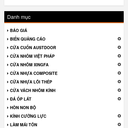
Danh mục
BÁO GIÁ
BIỂN QUẢNG CÁO
CỬA CUỐN AUSTDOOR
CỬA NHÔM VIỆT PHÁP
CỬA NHÔM XINGFA
CỬA NHỰA COMPOSITE
CỬA NHỰA LÕI THÉP
CỬA VÁCH NHÔM KÍNH
ĐÁ ỐP LÁT
HÒN NON BỘ
KÍNH CƯỜNG LỰC
LÀM MÁI TÔN