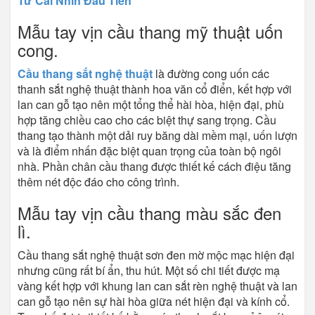
Từ Cái Nhìn Đầu Tiên
Mẫu tay vịn cầu thang mỹ thuật uốn
cong.
Cầu thang sắt nghệ thuật
là đường cong uốn các
thanh sắt nghệ thuật thành hoa văn cổ điển, kết hợp với
lan can gỗ tạo nên một tổng thể hài hòa, hiện đại, phù
hợp tăng chiều cao cho các biệt thự sang trọng. Cầu
thang tạo thành một dải ruy băng dài mềm mại, uốn lượn
và là điểm nhấn đặc biệt quan trọng của toàn bộ ngôi
nhà. Phần chân cầu thang được thiết kế cách điệu tăng
thêm nét độc đáo cho công trình.
Mẫu tay vịn cầu thang màu sắc đen
lì.​
Cầu thang sắt nghệ thuật sơn đen mờ mộc mạc hiện đại
nhưng cũng rất bí ẩn, thu hút. Một số chi tiết được mạ
vàng kết hợp với khung lan can sắt rèn nghệ thuật và lan
can gỗ tạo nên sự hài hòa giữa nét hiện đại và kính cổ.