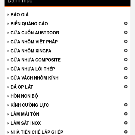
Danh mục
BÁO GIÁ
BIỂN QUẢNG CÁO
CỬA CUỐN AUSTDOOR
CỬA NHÔM VIỆT PHÁP
CỬA NHÔM XINGFA
CỬA NHỰA COMPOSITE
CỬA NHỰA LÕI THÉP
CỬA VÁCH NHÔM KÍNH
ĐÁ ỐP LÁT
HÒN NON BỘ
KÍNH CƯỜNG LỰC
LÀM MÁI TÔN
LÀM SẮT INOX
NHÀ TIỀN CHẾ LẮP GHÉP