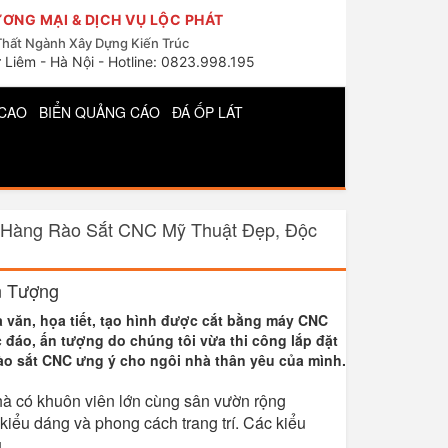
ƠNG MẠI & DỊCH VỤ LỘC PHÁT
Thất Ngành Xây Dựng Kiến Trúc
 Liêm - Hà Nội - Hotline: 0823.998.195
CAO
BIỂN QUẢNG CÁO
ĐÁ ỐP LÁT
Hàng Rào Sắt CNC Mỹ Thuật Đẹp, Độc
n Tượng
 văn, họa tiết, tạo hình được cắt bằng máy CNC
 đáo, ấn tượng do chúng tôi vừa thi công lắp đặt
ào sắt CNC ưng ý cho ngôi nhà thân yêu của mình.
hà có khuôn viên lớn cùng sân vườn rộng
iểu dáng và phong cách trang trí. Các kiểu
.