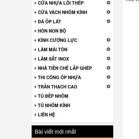
CỬA NHỰA LÕI THÉP
CỬA VÁCH NHÔM KÍNH
ĐÁ ỐP LÁT
HÒN NON BỘ
KÍNH CƯỜNG LỰC
LÀM MÁI TÔN
LÀM SẮT INOX
NHÀ TIỀN CHẾ LẮP GHÉP
THI CÔNG ỐP NHỰA
TRẦN THẠCH CAO
TỦ BẾP NHÔM
TỦ NHÔM KÍNH
LIÊN HỆ
Bài viết mới nhất