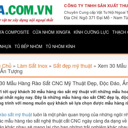
CÔNG TY TNHH SẢN XUẤT THƯ
Chuyên Cung cấp Vật Tư Nội Ngoai 
Địa Chỉ: Ngõ 371 Đại Mỗ - Nam Từ
ỰA COMPOSITE
CỬA NHÔM XINGFA
KÍNH CƯỜNG LỰC
THẠCH 
 NHỰA
TỦ BẾP NHÔM
TỦ NHÔM KÍNH
g Chủ
»
Làm Sắt Inox
»
Sắt đẹp mỹ thuật
»
Xem 30 Mẫu 
 Ấn Tượng
30 Mẫu Hàng Rào Sắt CNC Mỹ Thuật Đẹp, Độc Đáo, Ấ
i tới quý khách 30 mẫu hàng rào sắt mỹ thuật với những mẫu hoa
ại nhất ngày nay. Đây là những mẫu hàng rào sắt CNC đẹp lạ, độc
ông trình với mong muốn quý khách sẽ lựa chọn được mẫu hàng r
rào sắt mỹ thuật
luôn là một phần quan trọng của những ngôi n
Các mẫu hàng rào sắt nghệ thuật cắt CNC ngày càng đa dạng về k
ăn khác nhau sẽ mang lại cho bạn những trải nghiệm khác nhau