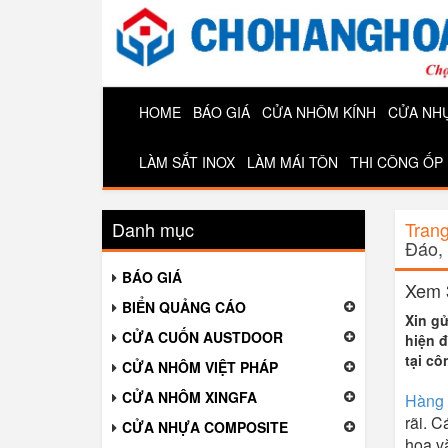
HOME
BÁO GIÁ
CỬA NHÔM KÍNH
CỬA NH
LÀM SẮT INOX
LÀM MÁI TÔN
THI CÔNG ỐP
Danh mục
Tran
Đáo,
BÁO GIÁ
Xem 
BIỂN QUẢNG CÁO
Xin gử
CỬA CUỐN AUSTDOOR
hiện đ
tại c
CỬA NHÔM VIỆT PHÁP
CỬA NHÔM XINGFA
Hàng 
rãi. 
CỬA NHỰA COMPOSITE
hoa v