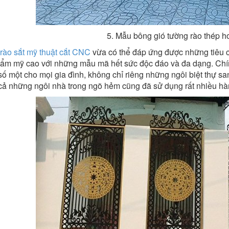
5. Mẫu bông gió tường rào thép 
rào sắt mỹ thuật cắt CNC
vừa có thể đáp ứng được những tiêu 
thẩm mỹ cao với những mẫu mã hết sức độc đáo và đa dạng. Chín
ố một cho mọi gia đình, không chỉ riêng những ngôi biệt thự s
cả những ngôi nhà trong ngõ hẻm cũng đã sử dụng rất nhiều hàn