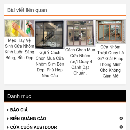
Bài viết liên quan
Mẹo Hay Vệ
Sinh Cửa Nhôm
Cửa Nhôm
Cách Chọn Mua
Kính Luôn Sáng
Gợi Ý Cách
Trượt Quay Là
Cửa Nhôm
Bóng, Bền Đẹp
Chọn Mua Cửa
Gì? Giải Pháp
Trượt Quay 4
Nhôm Slim Bền
Thông Minh
Cánh Đạt
Đẹp, Phù Hợp
Cho Không
Chuẩn.
Nhu Cầu
Gian Mở
Danh mục
BÁO GIÁ
BIỂN QUẢNG CÁO
CỬA CUỐN AUSTDOOR