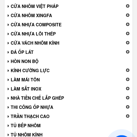
CỬA NHÔM VIỆT PHÁP
CỬA NHÔM XINGFA
CỬA NHỰA COMPOSITE
CỬA NHỰA LÕI THÉP
CỬA VÁCH NHÔM KÍNH
ĐÁ ỐP LÁT
HÒN NON BỘ
KÍNH CƯỜNG LỰC
LÀM MÁI TÔN
LÀM SẮT INOX
NHÀ TIỀN CHẾ LẮP GHÉP
THI CÔNG ỐP NHỰA
TRẦN THẠCH CAO
TỦ BẾP NHÔM
TỦ NHÔM KÍNH